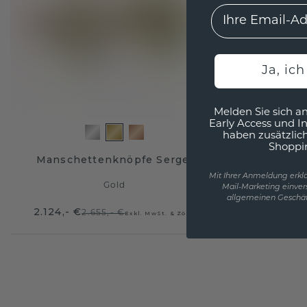
EMail
Ja, ic
Melden Sie sich an
Early Access und I
haben zusätzlic
Shoppi
Manschettenknöpfe Sergei
Mit Ihrer Anmeldung erklä
Gold
Mail-Marketing einver
allgemeinen Geschäf
2.124,- €
2.655,- €
Exkl. MwSt. & Zölle