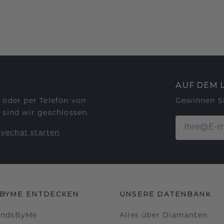
AUF DEM 
 oder per Telefon von
Gewinnen S
 sind wir geschlossen.
ivechat starten
BYME ENTDECKEN
UNSERE DATENBANK
ondsByMe
Alles über Diamanten