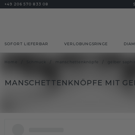
+49 206 570 833 08
SOFORT LIEFERBAR
VERLOBUNGSRINGE
DIA
/
/
/
Home
Schmuck
manschettenknöpfe
gelber saphi
MANSCHETTENKNÖPFE MIT GE