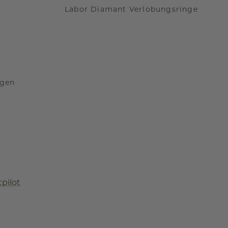
Labor Diamant Verlobungsringe
ngen
tpilot