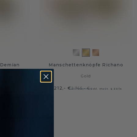
 Demian
Manschettenknöpfe Richano
Gold
2.212,- €
2.765,- €
wSt. & Zölle
Exkl. MwSt. & Zölle