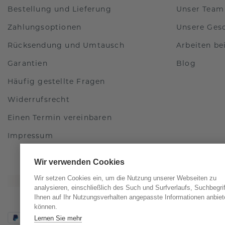
Bestellung und Lieferung
Unser Team
Zahlungsoptionen
Unsere Ges
Rücksendung und Umtausch
Arbeiten b
Garantien
Blog
Häufig gestellte Fragen
Widerrufsrecht
Einen Termin vereinbaren
Impressum
Wir verwenden Cookies
Wir setzen Cookies ein, um die Nutzung unserer Webseiten zu
analysieren, einschließlich des Such und Surfverlaufs, Suchbegri
Ihnen auf Ihr Nutzungsverhalten angepasste Informationen anbiet
können.
Lernen Sie mehr