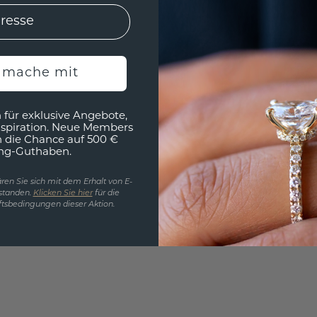
h mache mit
 für exklusive Angebote,
nspiration. Neue Members
h die Chance auf 500 €
ng-Guthaben.
ren Sie sich mit dem Erhalt von E-
standen.
Klicken Sie hier
für die
tsbedingungen dieser Aktion.