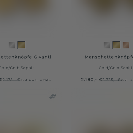
ettenknöpfe Givanti
Manschettenknöpf
Gold
/
Gelb Saphir
Gold
/
Gelb Saphi
 €
2.180,- €
2.175,- €
2.725,- €
Exkl. MwSt. & Zölle
Exkl. M