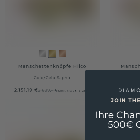
Manschettenknöpfe Hilco
Mansch
Gold
/
Gelb Saphir
2.151,19 €
1.980,-
2.689,- €
Exkl. MwSt. & Zölle
JOIN TH
Ihre Chan
500€ G