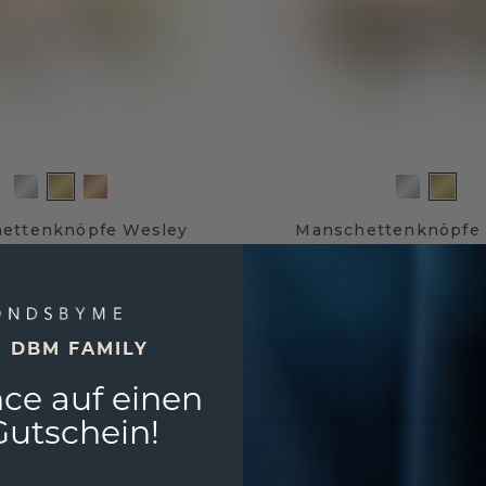
ettenknöpfe Wesley
Manschettenknöpfe
Gold
Gold
 €
1.652,- €
2.475,- €
2.065,- €
Exkl. MwSt. & Zölle
Exkl. M
E DBM FAMILY
ce auf einen
utschein!