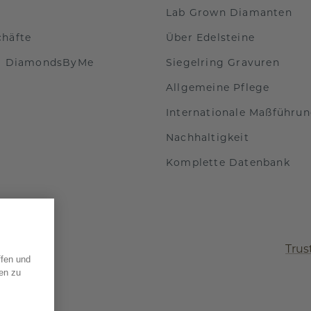
Lab Grown Diamanten
chäfte
Über Edelsteine
ei DiamondsByMe
Siegelring Gravuren
Allgemeine Pflege
Internationale Maßführu
Nachhaltigkeit
Komplette Datenbank
Trus
ffen und
en zu