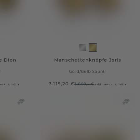
e Dion
Manschettenknöpfe Joris
r
Gold
/
Gelb Saphir
3.119,20 €
3.899,- €
wSt. & Zölle
Exkl. MwSt. & Zölle