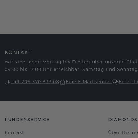
KONTAKT
Wir sind jeden Montag bis Freitag über unseren Chat
09:00 bis 17:00 Uhr erreichbar. Samstag und Sonntag
+49 206 570 833 08
Eine E-Mail senden
Einen L
KUNDENSERVICE
DIAMONDS
Kontakt
Über Diam