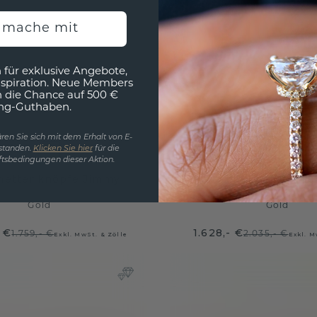
h mache mit
 für exklusive Angebote,
nspiration. Neue Members
h die Chance auf 500 €
ng-Guthaben.
ren Sie sich mit dem Erhalt von E-
standen.
Klicken Sie hier
für die
tsbedingungen dieser Aktion.
hettenknöpfe Jimmy
Manschettenknöpfe
Gold
Gold
 €
1.628,- €
1.759,- €
2.035,- €
Exkl. MwSt. & Zölle
Exkl. M