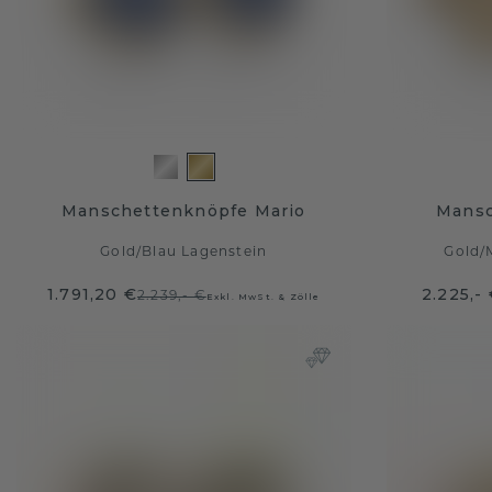
Manschettenknöpfe Mario
Mansc
Gold
/
Blau Lagenstein
Gold
/
1.791,20 €
2.225,-
2.239,- €
Exkl. MwSt. & Zölle