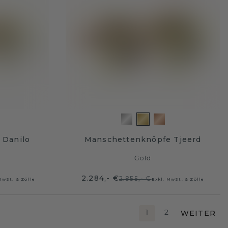
 Danilo
Manschettenknöpfe Tjeerd
Gold
2.284,- €
2.855,- €
MwSt. & Zölle
Exkl. MwSt. & Zölle
WEITER
1
2