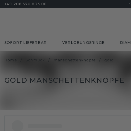
+49 206 570 833 08
SOFORT LIEFERBAR
VERLOBUNGSRINGE
DIA
/
/
/
Home
Schmuck
manschettenknöpfe
gold
GOLD MANSCHETTENKNÖPFE