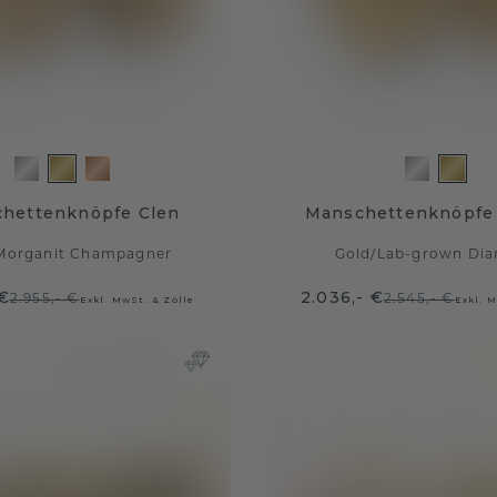
hettenknöpfe Clen
Manschettenknöpfe 
Morganit Champagner
Gold
/
Lab-grown Di
 €
2.036,- €
2.955,- €
2.545,- €
Exkl. MwSt. & Zölle
Exkl. M