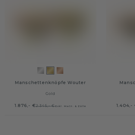
Manschettenknöpfe Wouter
Mansc
Gold
1.876,- €
1.404,-
2.345,- €
Exkl. MwSt. & Zölle