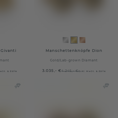
Givanti
Manschettenknöpfe Dion
amant
Gold
/
Lab-grown Diamant
3.035,- €
4.245,- €
wSt. & Zölle
Exkl. MwSt. & Zölle