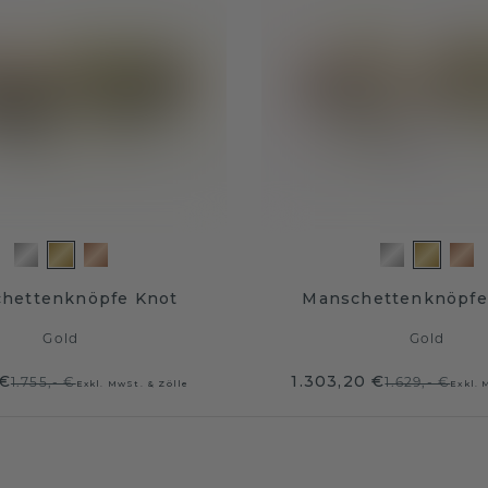
hettenknöpfe Knot
Manschettenknöpfe
Gold
Gold
 €
1.303,20 €
1.755,- €
1.629,- €
Exkl. MwSt. & Zölle
Exkl. 