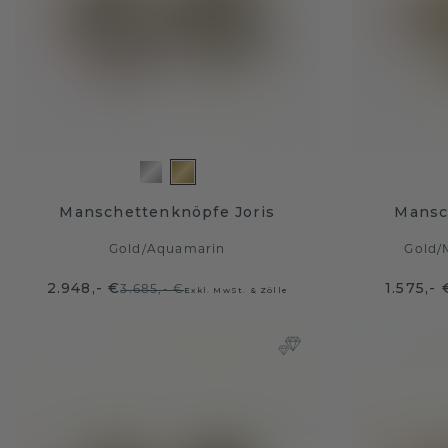
Manschettenknöpfe Joris
Mansc
Gold
/
Aquamarin
Gold
/
2.948,- €
1.575,- 
3.685,- €
Exkl. MwSt. & Zölle