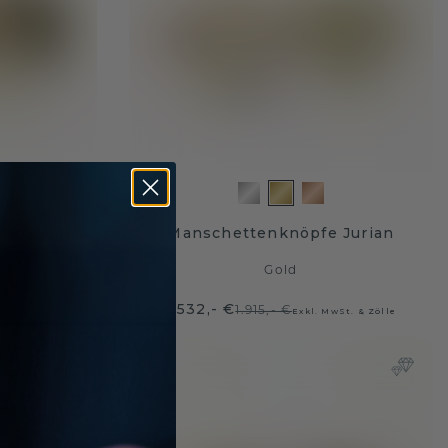
lack jack
Manschettenknöpfe Jurian
Gold
1.532,- €
1.915,- €
MwSt. & Zölle
Exkl. MwSt. & Zölle