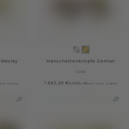
 Wesley
Manschettenknöpfe Demian
Gold
1.663,20 €
2.079,- €
wSt. & Zölle
Exkl. MwSt. & Zölle