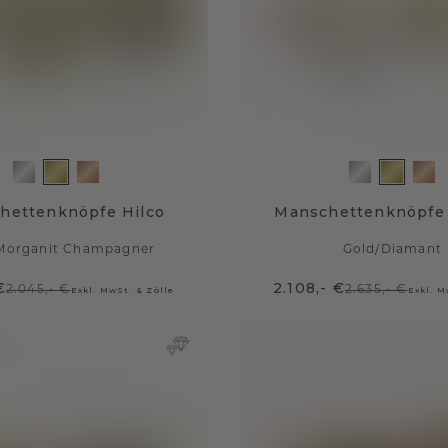
hettenknöpfe Hilco
Manschettenknöpfe
Morganit Champagner
Gold
/
Diamant
€
2.108,- €
2.045,- €
2.635,- €
Exkl. MwSt. & Zölle
Exkl. M