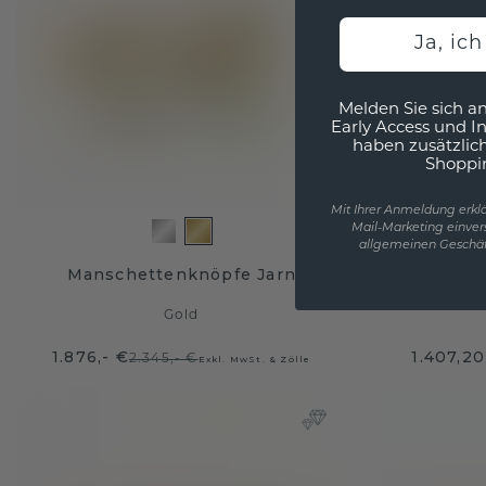
Ja, ic
Melden Sie sich an
Early Access und I
haben zusätzlic
Shoppi
Mit Ihrer Anmeldung erklä
Mail-Marketing einver
allgemeinen Geschäf
Manschettenknöpfe Jarn
Mansc
Gold
1.876,- €
1.407,20
2.345,- €
Exkl. MwSt. & Zölle