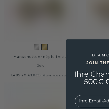
Manschettenknöpfe Initial
Mansch
JOIN TH
Gold
Ihre Chan
1.495,20 €
2.615,19
1.869,- €
Exkl. MwSt. & Zölle
500€ G
EMail