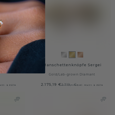
 Ruud A
Manschettenknöpfe Sergei
Gold
/
Lab-grown Diamant
2.175,19 €
2.719,- €
wSt. & Zölle
Exkl. MwSt. & Zölle