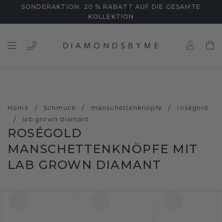
SONDERAKTION: 20 % RABATT AUF DIE GESAMTE
KOLLEKTION
/
/
/
Home
Schmuck
manschettenknöpfe
roségold
/
lab grown diamant
ROSÉGOLD
MANSCHETTENKNÖPFE MIT
LAB GROWN DIAMANT