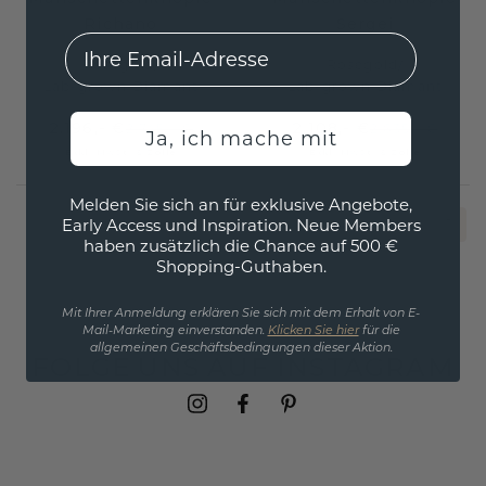
Richano
Sergei
EMail
Roségold
/
Roségold
/
Lab-grown Diamant
Lab-grown Diamant
2.196,- €
2.108,- €
2.745,- €
2.635,- €
Ja, ich mache mit
Exkl. MwSt. & Zölle
Exkl. MwSt. & Zölle
Melden Sie sich an für exklusive Angebote,
Early Access und Inspiration. Neue Members
1
haben zusätzlich die Chance auf 500 €
Shopping-Guthaben.
Mit Ihrer Anmeldung erklären Sie sich mit dem Erhalt von E-
Mail-Marketing einverstanden.
Klicken Sie hier
für die
allgemeinen Geschäftsbedingungen dieser Aktion.
FOLGE UNS AUF INSTAGRAM