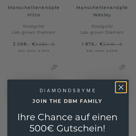
Manschettenknöpfe
Manschettenknöpfe
Hilco
Wesley
Roségold
/
Roségold
/
Lab-grown Diamant
Lab-grown Diamant
2.068,- €
1.876,- €
2.585,- €
2.345,- €
Exkl. MwSt. & Zölle
Exkl. MwSt. & Zölle
JOIN THE DBM FAMILY
Ihre Chance auf einen
500€ Gutschein!
Manschettenknöpfe
Manschettenknöpfe