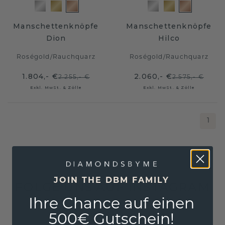
Manschettenknöpfe
Manschettenknöpfe
Dion
Hilco
Roségold
/
Rauchquarz
Roségold
/
Rauchquarz
1.804,- €
2.060,- €
2.255,- €
2.575,- €
Exkl. MwSt. & Zölle
Exkl. MwSt. & Zölle
1
JOIN THE DBM FAMILY
FOLGE UNS AUF INSTAGRAM
Ihre Chance auf einen
500€ Gutschein!