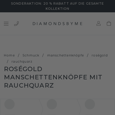
SONDERAKTION: 20 % RABATT AUF DIE GESAMTE
KOLLEKTION
/
/
/
Home
Schmuck
manschettenknöpfe
roségold
/
rauchquarz
ROSÉGOLD
MANSCHETTENKNÖPFE MIT
RAUCHQUARZ