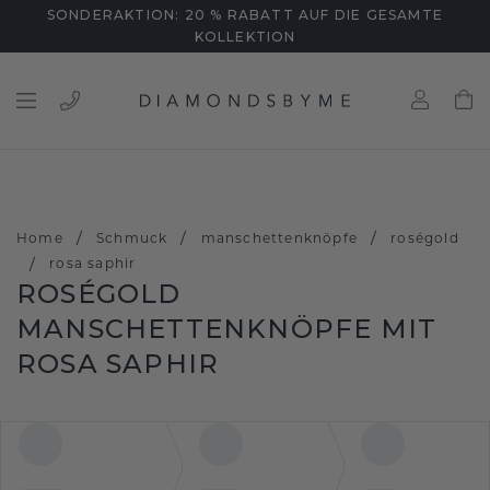
SONDERAKTION: 20 % RABATT AUF DIE GESAMTE
KOLLEKTION
/
/
/
Home
Schmuck
manschettenknöpfe
roségold
/
rosa saphir
ROSÉGOLD
MANSCHETTENKNÖPFE MIT
ROSA SAPHIR