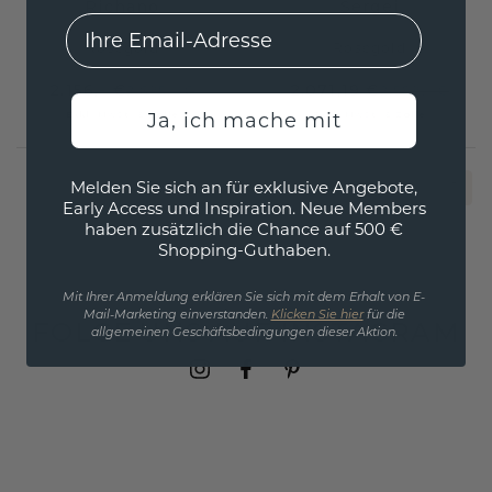
Richano
Sergei
EMail
Roségold
Roségold
2.156,- €
2.071,19 €
2.695,- €
2.589,- €
Ja, ich mache mit
Exkl. MwSt. & Zölle
Exkl. MwSt. & Zölle
Melden Sie sich an für exklusive Angebote,
1
Early Access und Inspiration. Neue Members
haben zusätzlich die Chance auf 500 €
Shopping-Guthaben.
Mit Ihrer Anmeldung erklären Sie sich mit dem Erhalt von E-
Mail-Marketing einverstanden.
Klicken Sie hier
für die
FOLGE UNS AUF INSTAGRAM
allgemeinen Geschäftsbedingungen dieser Aktion.