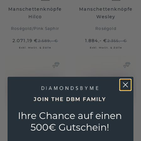
Manschettenknöpfe
Manschettenknöpfe
Hilco
Wesley
Roségold
/
Pink Saphir
Roségold
2.071,19 €
1.884,- €
2.589,- €
2.355,- €
Exkl. MwSt. & Zölle
Exkl. MwSt. & Zölle
JOIN THE DBM FAMILY
Ihre Chance auf einen
500€ Gutschein!
Manschettenknöpfe
Manschettenknöpfe