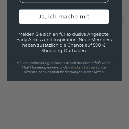
Exkl. MwSt. & Zölle
Ja, ich mache mit
1
Melden Sie sich an für exklusive Angebote,
Early Access und Inspiration. Neue Members
haben zusätzlich die Chance auf 500 €
Shopping-Guthaben.
FOLGE UNS AUF INSTAGRAM
Mit Ihrer Anmeldung erklären Sie sich mit dem Erhalt von E-
Mail-Marketing einverstanden.
Klicken Sie hier
für die
allgemeinen Geschäftsbedingungen dieser Aktion.