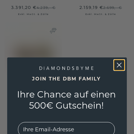
3.391,20 €
2.159,19 €
4.239,- €
2.699,- €
Exkl. MwSt. & Zölle
Exkl. MwSt. & Zölle
JOIN THE DBM FAMILY
Ihre Chance auf einen
Manschettenknöpfe
500€ Gutschein!
Demian
Gold
EMail
1.660,- €
2.075,- €