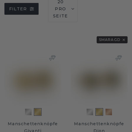
20
FILTER
PRO
SEITE
SMARAGD
Manschettenknöpfe
Manschettenknöpfe
Givanti
Dion