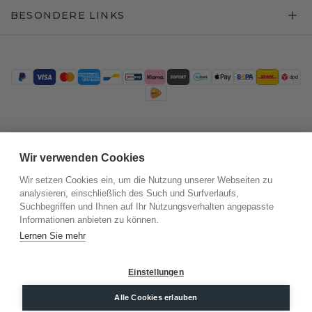
BESONDERE LINKS
Trustpilot
Wir verwenden Cookies
Wir setzen Cookies ein, um die Nutzung unserer Webseiten zu
analysieren, einschließlich des Such und Surfverlaufs,
Suchbegriffen und Ihnen auf Ihr Nutzungsverhalten angepasste
Informationen anbieten zu können.
Lernen Sie mehr
Einstellungen
©
2026
.
DiamondsByMe
Datenschutz
Alle Cookies erlauben
AGB
Impressum