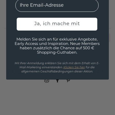
EMail
Weißgold
1.940,- €
2.425,- €
Exkl. MwSt. & Zölle
Ja, ich mache mit
1
Melden Sie sich an für exklusive Angebote,
Early Access und Inspiration. Neue Members
haben zusätzlich die Chance auf 500 €
Shopping-Guthaben.
Mit Ihrer Anmeldung erklären Sie sich mit dem Erhalt von E-
Mail-Marketing einverstanden.
Klicken Sie hier
für die
FOLGE UNS AUF INSTAGRAM
allgemeinen Geschäftsbedingungen dieser Aktion.