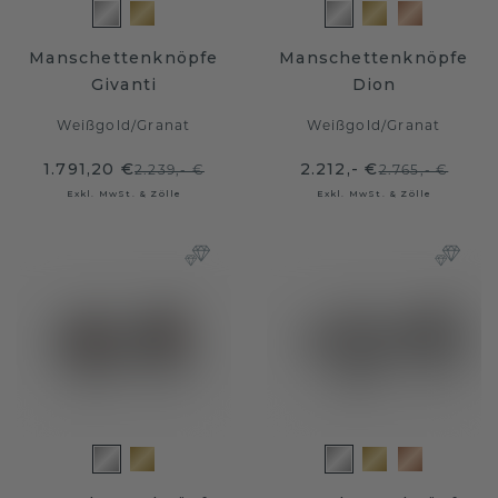
Manschettenknöpfe
Manschettenknöpfe
Givanti
Dion
Weißgold
/
Granat
Weißgold
/
Granat
1.791,20 €
2.212,- €
2.239,- €
2.765,- €
Exkl. MwSt. & Zölle
Exkl. MwSt. & Zölle