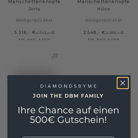
Manschettenknöpfe
Manschettenknöpfe
Joris
Hilco
Weißgold
/
Granat
Weißgold
/
Granat
3.316,- €
2.548,- €
4.145,- €
3.185,- €
Exkl. MwSt. & Zölle
Exkl. MwSt. & Zölle
JOIN THE DBM FAMILY
Ihre Chance auf einen
500€ Gutschein!
Manschettenknöpfe
Demian