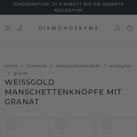
SONDERAKTION: 20 % RABATT AUF DIE GESAMTE
KOLLEKTION
/
/
/
Home
Schmuck
manschettenknöpfe
weissgold
/
granat
WEISSGOLD M
ANSCHETTENKNÖPFE MIT G
RANAT