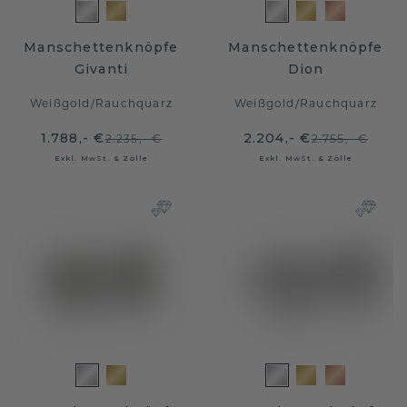
Manschettenknöpfe
Manschettenknöpfe
Givanti
Dion
Weißgold
/
Rauchquarz
Weißgold
/
Rauchquarz
1.788,- €
2.204,- €
2.235,- €
2.755,- €
Exkl. MwSt. & Zölle
Exkl. MwSt. & Zölle