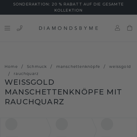
SONDERAKTION: 20 % RABATT AUF DIE GESAMTE
KOLLEKTION
/
/
/
Home
Schmuck
manschettenknöpfe
weissgold
/
rauchquarz
WEISSGOLD M
ANSCHETTENKNÖPFE MIT R
AUCHQUARZ