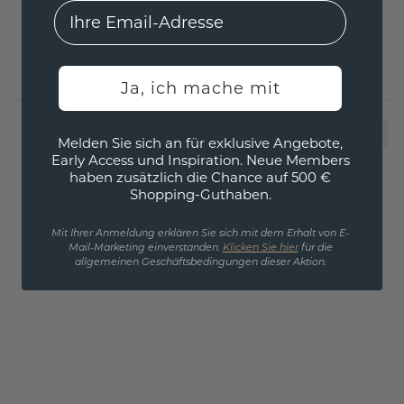
EMail
Weißgold
1.935,20 €
2.419,- €
Exkl. MwSt. & Zölle
Ja, ich mache mit
1
Melden Sie sich an für exklusive Angebote,
Early Access und Inspiration. Neue Members
haben zusätzlich die Chance auf 500 €
Shopping-Guthaben.
Mit Ihrer Anmeldung erklären Sie sich mit dem Erhalt von E-
FOLGE UNS AUF INSTAGRAM
Mail-Marketing einverstanden.
Klicken Sie hier
für die
allgemeinen Geschäftsbedingungen dieser Aktion.