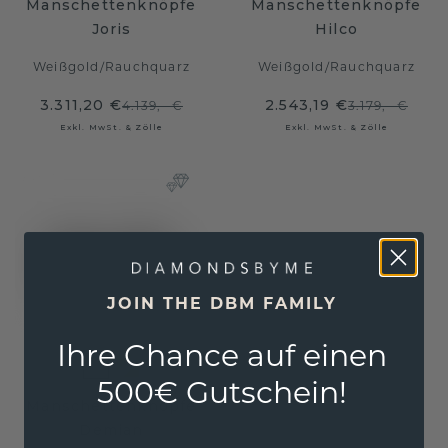
Manschettenknöpfe
Manschettenknöpfe
Joris
Hilco
Weißgold
/
Rauchquarz
Weißgold
/
Rauchquarz
3.311,20 €
2.543,19 €
4.139,- €
3.179,- €
Exkl. MwSt. & Zölle
Exkl. MwSt. & Zölle
JOIN THE DBM FAMILY
Ihre Chance auf einen
500€ Gutschein!
Manschettenknöpfe
Demian