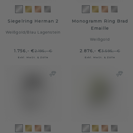
Siegelring Herman 2
Monogramm Ring Brad
Emaille
Weißgold
/
Blau Lagenstein
Weißgold
1.756,- €
2.876,- €
2.195,- €
3.595,- €
Exkl. MwSt. & Zölle
Exkl. MwSt. & Zölle