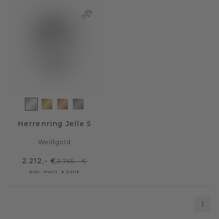
Herrenring Jelle 5
Weißgold
2.212,- €
2.765,- €
Exkl. MwSt. & Zölle
1