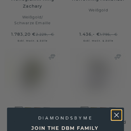
Zachary
Weißgold
Weißgold
/
Schwarze Emaille
1.783,20 €
1.436,- €
2.229,- €
1.795,- €
Exkl. MwSt. & Zölle
Exkl. MwSt. & Zölle
Monogramm Ring
Monogramm Ring Brad
JOIN THE DBM FAMILY
Xandro