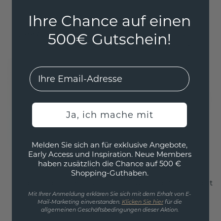
Weißgold
Weißgold
Ihre Chance auf einen
2.887,20 €
2.852,- €
500€ Gutschein!
3.609,- €
3.565,- €
Exkl. MwSt. & Zölle
Exkl. MwSt. & Zölle
EMail
Ja, ich mache mit
Melden Sie sich an für exklusive Angebote,
Early Access und Inspiration. Neue Members
haben zusätzlich die Chance auf 500 €
Shopping-Guthaben.
Siegelring Herman 2
Pinky Ring Abel 1 light
light
Mit Ihrer Anmeldung erklären Sie sich mit dem Erhalt von E-
Weißgold
Mail-Marketing einverstanden.
Klicken Sie hier
für die
allgemeinen Geschäftsbedingungen dieser Aktion.
Weißgold
/
Karneol