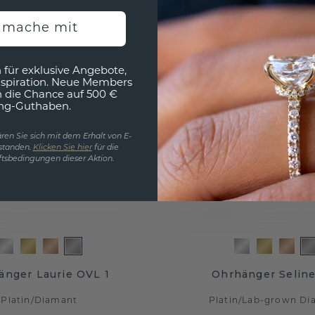
h mache mit
 für exklusive Angebote,
nspiration. Neue Members
h die Chance auf 500 €
ng-Guthaben.
ren Sie sich mit dem Erhalt von E-
standen.
Klicken Sie hier
für die
tsbedingungen dieser Aktion.
änger Laurie OVL 1
Ohrhänger Seline
Platin
/
Diamant
Platin
/
Lab-grown Di