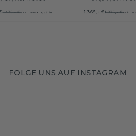
n
/
Lab-grown Diamant
Platin
/
Morganit Cham
 €
1.365,- €
1.475,- €
1.975,- €
Exkl. MwSt. & Zölle
Exkl. M
FOLGE UNS AUF INSTAGRAM