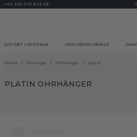
+49 206 570 833 08
SOFORT LIEFERBAR
VERLOBUNGSRINGE
DIA
/
/
/
Home
Ohrringe
Ohrhänger
platin
PLATIN OHRHÄNGER