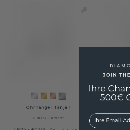
JOIN TH
Ihre Chan
500€ G
Ohrhänger Tanja 1
Oh
EMail
Platin
/
Diamant
Plati
1.804,- €
644,- 
2.255,- €
Exkl. MwSt. & Zölle