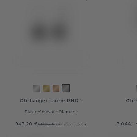
Ohrhänger Laurie RND 1
Ohr
Platin
/
Schwarz Diamant
943,20 €
3.044,-
1.179,- €
Exkl. MwSt. & Zölle