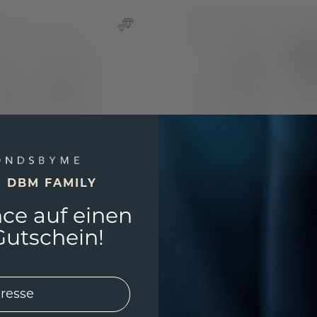
E DBM FAMILY
ce auf einen
utschein!
rhänger Dahlia 1
Ohrhänger Kate R
n
/
Lab-grown Diamant
Platin
/
Diamant
€
2.116,- €
805,- €
2.645,- €
Exkl. MwSt. & Zölle
Exkl. M