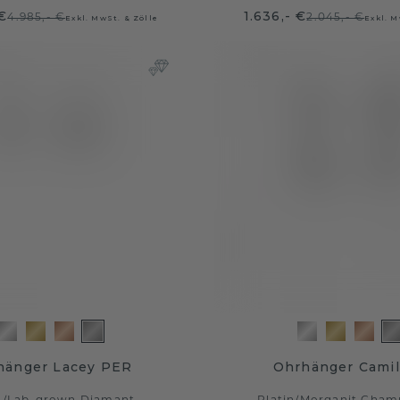
 €
1.636,- €
4.985,- €
2.045,- €
Exkl. MwSt. & Zölle
Exkl. M
hänger Lacey PER
Ohrhänger Camil