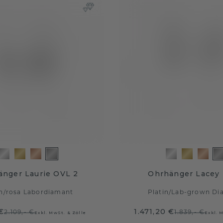
änger Laurie OVL 2
Ohrhänger Lacey
n
/
rosa Labordiamant
Platin
/
Lab-grown Di
 €
1.471,20 €
2.109,- €
1.839,- €
Exkl. MwSt. & Zölle
Exkl. 