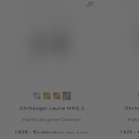
Ohrhänger Laurie MRQ 2
Ohrh
Platin
/
Lab-grown Diamant
Plati
1.828,- €
1.625,-
2.285,- €
Exkl. MwSt. & Zölle