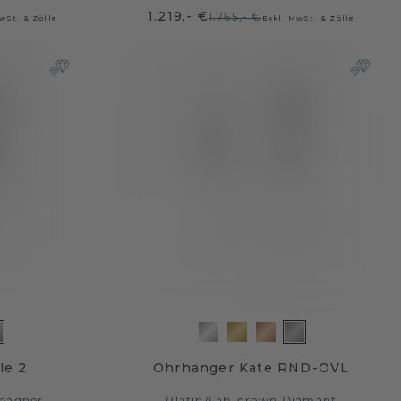
1.219,- €
1.765,- €
wSt. & Zölle
Exkl. MwSt. & Zölle
le 2
Ohrhänger Kate RND-OVL