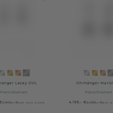
hänger Lacey OVL
Ohrhänger Marlot
Platin
/
Diamant
Platin
/
Diamant
 €
4.199,- €
3.805,- €
6.085,- €
Exkl. MwSt. & Zölle
Exkl. M