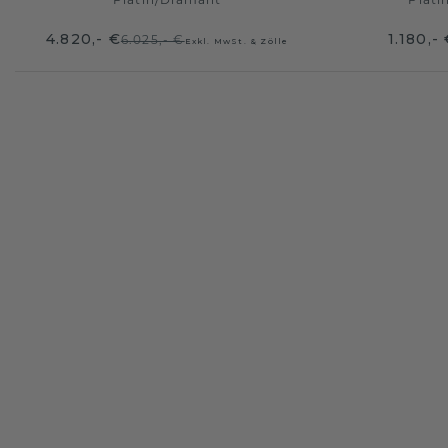
Platin
/
Diamant
Plati
4.820,- €
1.180,-
6.025,- €
Exkl. MwSt. & Zölle