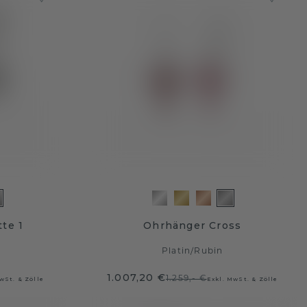
te 1
Ohrhänger Cross
Platin
/
Rubin
1.007,20 €
1.259,- €
wSt. & Zölle
Exkl. MwSt. & Zölle