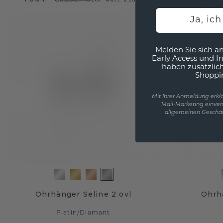
Ja, ic
Melden Sie sich an
Early Access und I
haben zusätzlic
Shoppi
Mit Ihrer Anmeldung erklä
Mail-Marketing einver
allgemeinen Geschäf
Ohrhänger Seline 2 ovl
Ohrh
Platin
/
Diamant