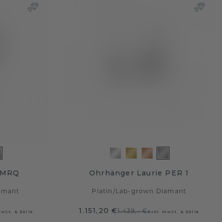
 MRQ
Ohrhänger Laurie PER 1
amant
Platin
/
Lab-grown Diamant
1.151,20 €
1.439,- €
MwSt. & Zölle
Exkl. MwSt. & Zölle