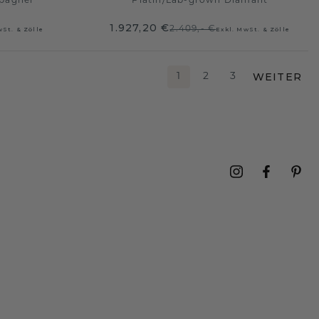
pagner
Platin
/
Lab-grown Diamant
1.927,20 €
2.409,- €
wSt. & Zölle
Exkl. MwSt. & Zölle
WEITER
1
2
3