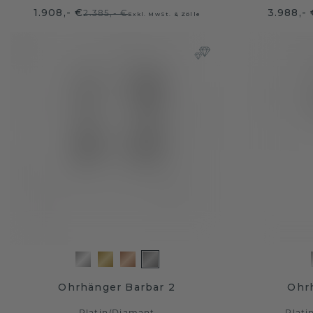
1.908,- €
3.988,-
2.385,- €
Exkl. MwSt. & Zölle
Ohrhänger Barbar 2
Ohr