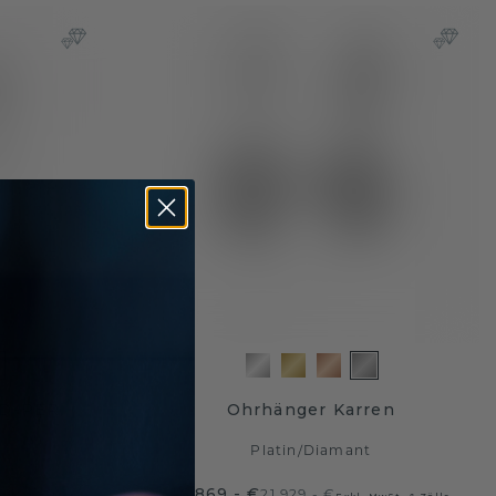
ND-PER
Ohrhänger Karren
Platin
/
Diamant
16.869,- €
21.929,- €
wSt. & Zölle
Exkl. MwSt. & Zölle