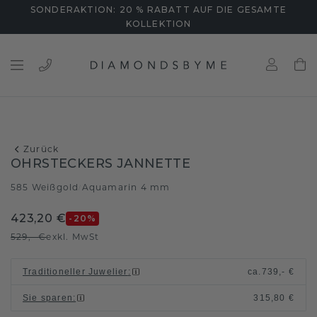
SONDERAKTION: 20 % RABATT AUF DIE GESAMTE
KOLLEKTION
Zurück
OHRSTECKERS JANNETTE
585 Weißgold
Aquamarin 4 mm
/
423,20 €
-20
%
529,- €
exkl. MwSt
Traditioneller Juwelier
:
ca.
739,- €
Sie sparen
:
315,80 €