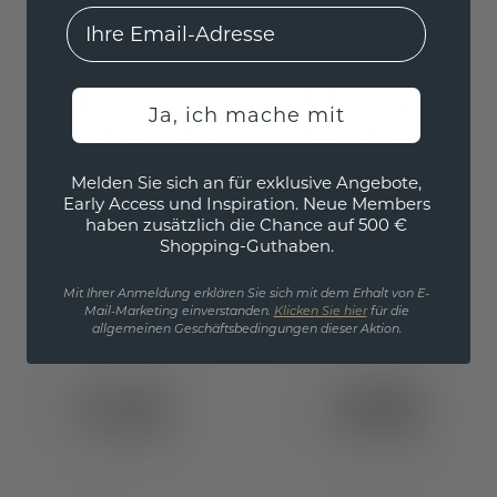
EMail
Ja, ich mache mit
Ohrsteckers Cather
Ohrsteckers Jodi
Melden Sie sich an für exklusive Angebote,
Weißgold
/
Weißgold
Early Access und Inspiration. Neue Members
Lab-grown Diamant
haben zusätzlich die Chance auf 500 €
Shopping-Guthaben.
487,20 €
471,20 €
609,- €
589,- €
Exkl. MwSt. & Zölle
Exkl. MwSt. & Zölle
Mit Ihrer Anmeldung erklären Sie sich mit dem Erhalt von E-
Mail-Marketing einverstanden.
Klicken Sie hier
für die
allgemeinen Geschäftsbedingungen dieser Aktion.