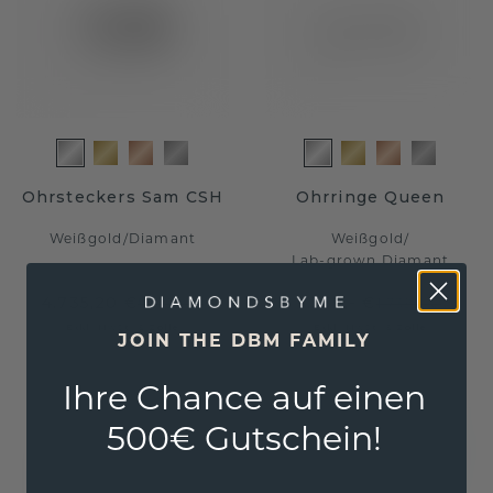
Ohrsteckers Sam CSH
Ohrringe Queen
Weißgold
/
Diamant
Weißgold
/
Lab-grown Diamant
4.735,20 €
1.359,- €
5.919,- €
1.739,- €
Exkl. MwSt. & Zölle
Exkl. MwSt. & Zölle
JOIN THE DBM FAMILY
Ihre Chance auf einen
500€ Gutschein!