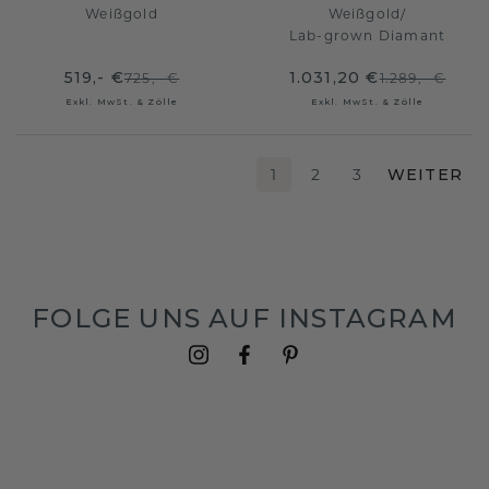
Weißgold
Weißgold
/
Lab-grown Diamant
519,- €
1.031,20 €
725,- €
1.289,- €
Exkl. MwSt. & Zölle
Exkl. MwSt. & Zölle
1
2
3
WEITER
FOLGE UNS AUF INSTAGRAM