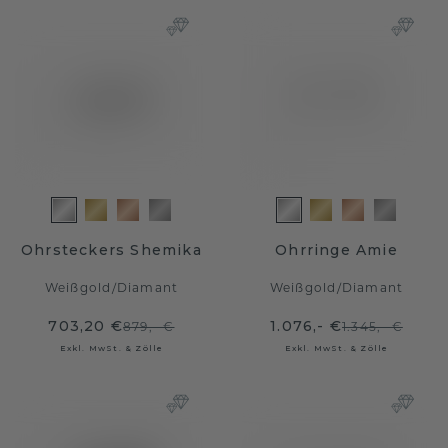
Ohrsteckers Shemika
Ohrringe Amie
Weißgold
/
Diamant
Weißgold
/
Diamant
703,20 €
1.076,- €
879,- €
1.345,- €
Exkl. MwSt. & Zölle
Exkl. MwSt. & Zölle