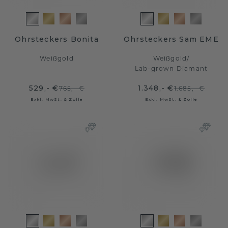
Ohrsteckers Bonita
Ohrsteckers Sam EME
Weißgold
Weißgold
/
Lab-grown Diamant
529,- €
1.348,- €
765,- €
1.685,- €
Exkl. MwSt. & Zölle
Exkl. MwSt. & Zölle