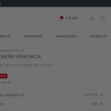
N
/
EUR
RINGE
OHRRINGE
ANHÄNGER
SCHMUCK
amant 2.12 crt
CKERS VERONICA
ld
Lab-grown Diamant 2.12 crt
/
20
%
. MwSt
ller Juwelier
:
ca.
2.525,- €
n
:
993,- €