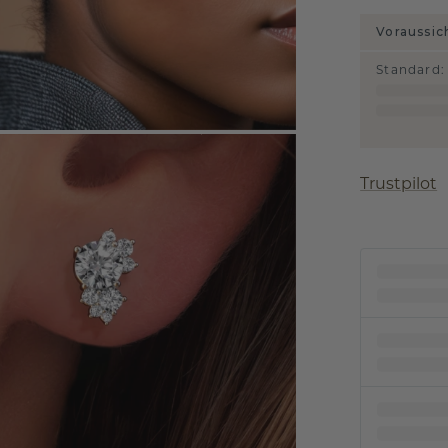
Voraussic
Standard
:
Trustpilot