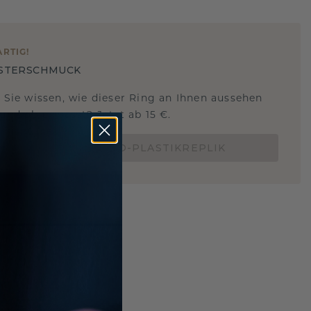
ARTIG
!
STERSCHMUCK
 Sie wissen, wie dieser Ring an Ihnen aussehen
und ob er passt? Jetzt ab 15 €.
BESTELLE EINE 3D-PLASTIKREPLIK