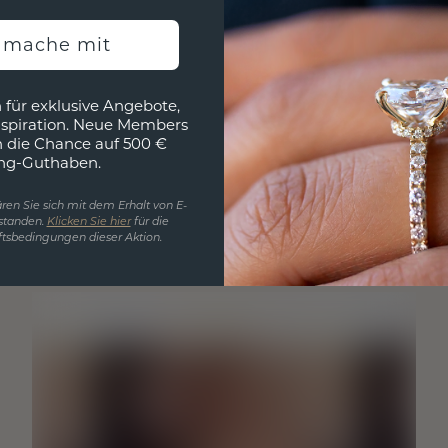
h mache mit
 für exklusive Angebote,
nspiration. Neue Members
h die Chance auf 500 €
ng-Guthaben.
ren Sie sich mit dem Erhalt von E-
standen.
Klicken Sie hier
für die
tsbedingungen dieser Aktion.