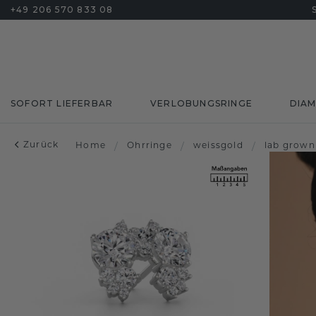
+49 206 570 833 08
SOFORT LIEFERBAR
VERLOBUNGSRINGE
DIA
Zurück
Home
/
Ohrringe
/
weissgold
/
lab grown