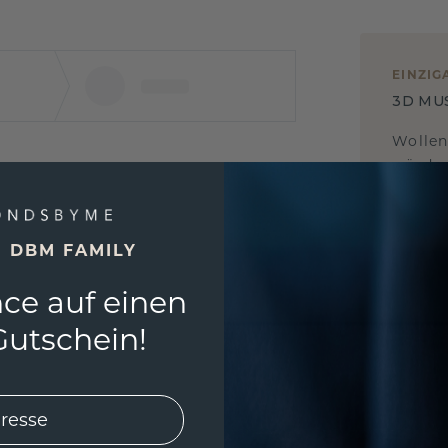
EINZIG
3D MU
Wollen
würde 
E DBM FAMILY
ce auf einen
utschein!