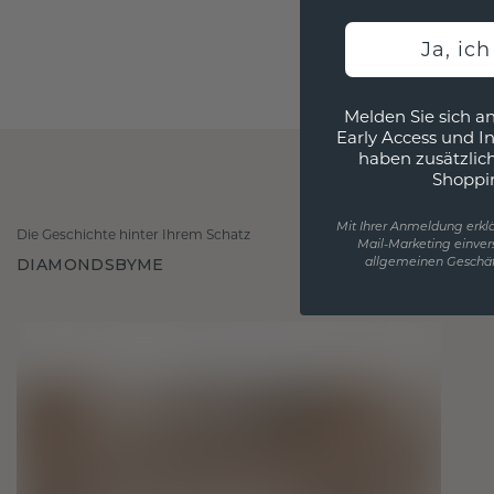
Ja, ic
Melden Sie sich an
Early Access und I
haben zusätzlic
Shoppi
Mit Ihrer Anmeldung erklä
Die Geschichte hinter Ihrem Schatz
Mail-Marketing einver
DIAMONDSBYME
allgemeinen Geschäf