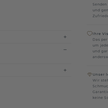
Senden 
und gen
Zufriede
Ihre Vi
Das per
um jede
und gar
andersw
Unser 
Wir ste
Schmuck
Garanti
keine 