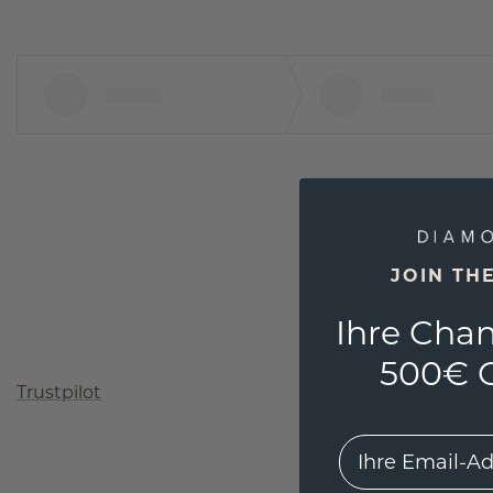
JOIN TH
Ihre Chan
500€ G
Trustpilot
EMail