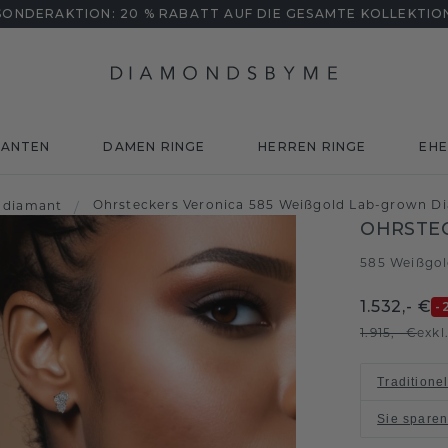
SONDERAKTION: 20 % RABATT AUF DIE GESAMTE KOLLEKTIO
MANTEN
DAMEN RINGE
HERREN RINGE
EHE
Ohrsteckers Veronica 585 Weißgold Lab-grown Di
 diamant
/
OHRSTE
585 Weißgo
1.532,- €
-
1.915,- €
exkl
Traditione
Sie spare