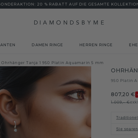
SONDERAKTION: 20 % RABATT AUF DIE GESAMTE KOLLEKTIO
MANTEN
DAMEN RINGE
HERREN RINGE
EHE
Ohrhänger Tanja 1 950 Platin Aquamarin 5 mm
OHRHÄNG
950 Platin
A
/
807,20 €
1.009,- €
exk
Traditione
Sie spare