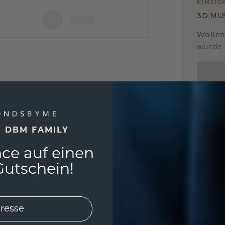
EINZIG
3D MU
Wollen
würde 
E DBM FAMILY
ce auf einen
utschein!