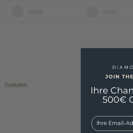
JOIN TH
Trustpilot
Ihre Chan
500€ G
EMail