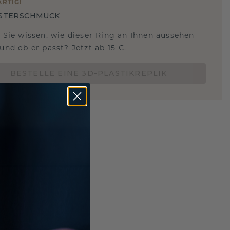
ARTIG
!
STERSCHMUCK
 Sie wissen, wie dieser Ring an Ihnen aussehen
und ob er passt? Jetzt ab 15 €.
BESTELLE EINE 3D-PLASTIKREPLIK