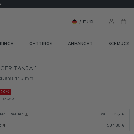
N
/
EUR
RINGE
OHRRINGE
ANHÄNGER
SCHMUCK
ER TANJA 1
quamarin 5 mm
-20
%
l. MwSt
ller Juwelier
:
ca.
1.315,- €
n
:
507,80 €