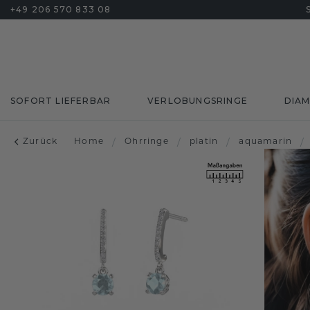
+49 206 570 833 08
SOFORT LIEFERBAR
VERLOBUNGSRINGE
DIA
Zurück
Home
/
Ohrringe
/
platin
/
aquamarin
/