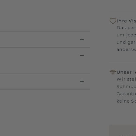
Ihre Vi
Das per
um jede
und gar
andersw
Unser 
Wir ste
Schmuck
Garanti
keine 