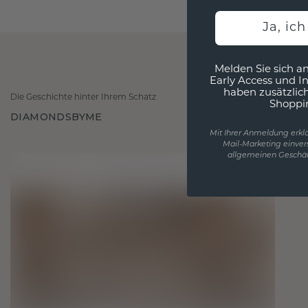
Ja, ic
Melden Sie sich an
Early Access und I
haben zusätzlic
Die Geschichte hinter Ihrem Schatz
Shoppi
DIAMONDSBYME
Mit Ihrer Anmeldung erklä
Mail-Marketing einver
allgemeinen Geschäf