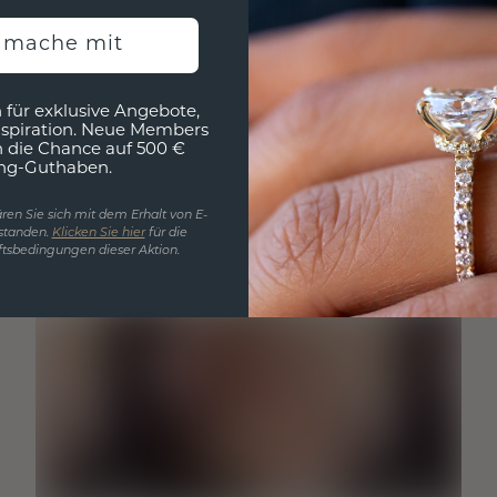
h mache mit
 für exklusive Angebote,
nspiration. Neue Members
h die Chance auf 500 €
ng-Guthaben.
ren Sie sich mit dem Erhalt von E-
standen.
Klicken Sie hier
für die
tsbedingungen dieser Aktion.