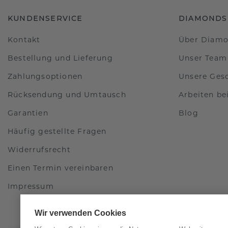
KUNDENSERVICE
DIAMONDS
Kontakt
Über Diam
Bestellung und Lieferung
Unser Team
Zahlungsoptionen
Unsere Ges
Rücksendung und Umtausch
Arbeiten b
Garantien
Blog
Häufig gestellte Fragen
Widerrufsrecht
Einen Termin vereinbaren
Impressum
Wir verwenden Cookies