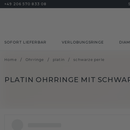
+49 206 570 833 08
SOFORT LIEFERBAR
VERLOBUNGSRINGE
DIA
/
/
/
Home
Ohrringe
platin
schwarze perle
PLATIN OHRRINGE MIT SCHWA