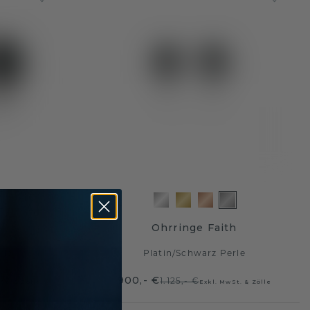
s
Ohrringe Faith
rle
Platin
/
Schwarz Perle
900,- €
1.125,- €
St. & Zölle
Exkl. MwSt. & Zölle