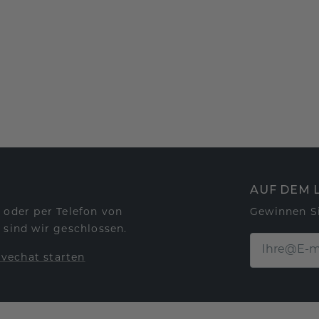
AUF DEM 
 oder per Telefon von
Gewinnen S
 sind wir geschlossen.
ivechat starten