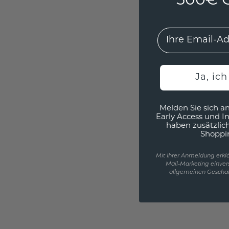
500€ G
EMail
Ja, ic
Melden Sie sich an
Early Access und I
haben zusätzlic
Shoppi
Mit Ihrer Anmeldung erklä
Mail-Marketing einver
allgemeinen Geschäf