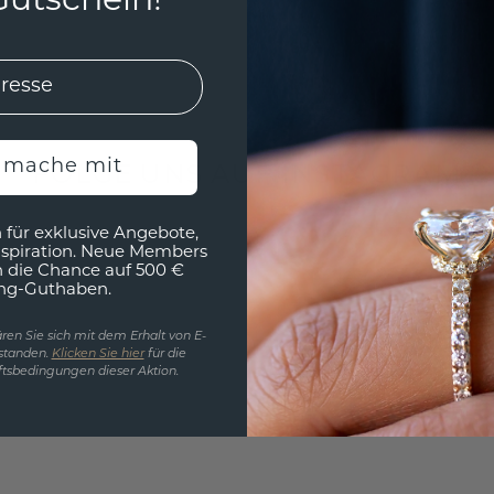
utschein!
h mache mit
FOLGE UNS AUF INSTAGRAM
 für exklusive Angebote,
nspiration. Neue Members
h die Chance auf 500 €
ng-Guthaben.
ren Sie sich mit dem Erhalt von E-
standen.
Klicken Sie hier
für die
tsbedingungen dieser Aktion.