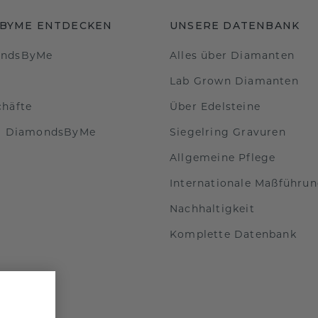
BYME ENTDECKEN
UNSERE DATENBANK
ondsByMe
Alles über Diamanten
Lab Grown Diamanten
chäfte
Über Edelsteine
ei DiamondsByMe
Siegelring Gravuren
Allgemeine Pflege
Internationale Maßführu
Nachhaltigkeit
Komplette Datenbank