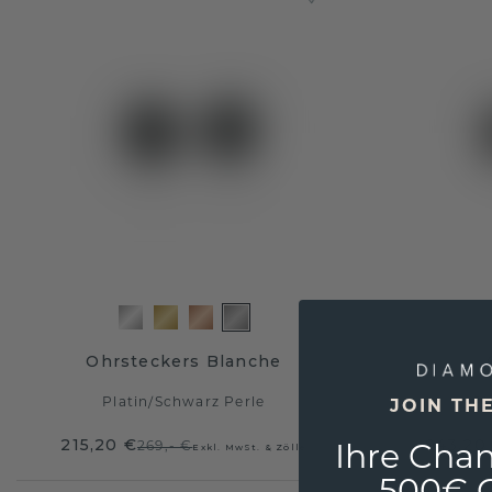
Ohrsteckers Blanche
Platin
/
Schwarz Perle
Pl
JOIN TH
215,20 €
943,20
269,- €
Exkl. MwSt. & Zölle
Ihre Chan