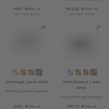
660,- €
943,20 €
825,- €
1.179,- €
Exkl. MwSt. & Zölle
Exkl. MwSt. & Zölle
Ohrringe Lavon RND
Ohrsteckers Lieke
RND
Platin
/
Schwarz Diamant
Platin
/
Schwarz Diamant
620,- €
591,20 €
775,- €
739,- €