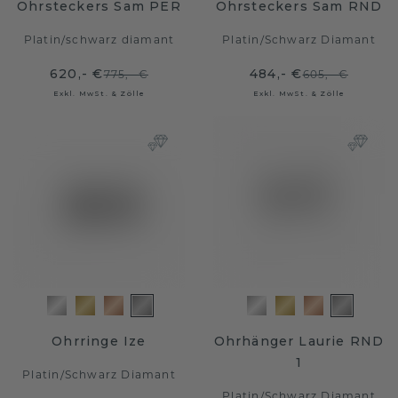
Ohrsteckers Sam PER
Ohrsteckers Sam RND
Platin
/
schwarz diamant
Platin
/
Schwarz Diamant
620,- €
484,- €
775,- €
605,- €
Exkl. MwSt. & Zölle
Exkl. MwSt. & Zölle
Ohrringe Ize
Ohrhänger Laurie RND
1
Platin
/
Schwarz Diamant
Platin
/
Schwarz Diamant