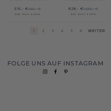
516,- €
828,- €
645,- €
1.035,- €
Exkl. MwSt. & Zölle
Exkl. MwSt. & Zölle
1
2
3
4
5
6
WEITER
FOLGE UNS AUF INSTAGRAM