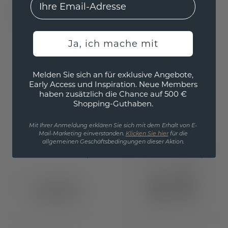
Ja, ich mache mit
Melden Sie sich an für exklusive Angebote,
Ohrringe Amie
Ohrringe Nina
Early Access und Inspiration. Neue Members
haben zusätzlich die Chance auf 500 €
Platin
/
Schwarz Diamant
Platin
/
Schwarz Diamant
Shopping-Guthaben.
724,- €
367,20 €
905,- €
459,- €
Exkl. MwSt. & Zölle
Exkl. MwSt. & Zölle
Mit Ihrer Anmeldung erklären Sie sich mit dem Erhalt von E-
Mail-Marketing einverstanden.
Klicken Sie hier
für die
allgemeinen Geschäftsbedingungen dieser Aktion.