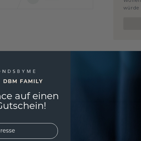
Wollen
würde 
E DBM FAMILY
ce auf einen
utschein!