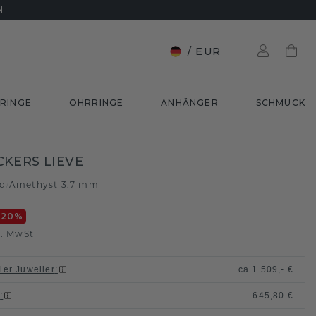
N
/
EUR
RINGE
OHRRINGE
ANHÄNGER
SCHMUCK
KERS LIEVE
ld
Amethyst 3.7 mm
/
-20
%
l. MwSt
ller Juwelier
:
ca.
1.509,- €
n
:
645,80 €