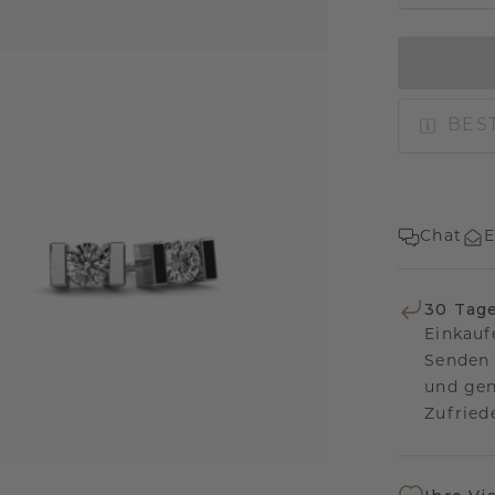
BEST
Chat
E
30 Tag
Einkauf
Senden 
und gen
Zufriede