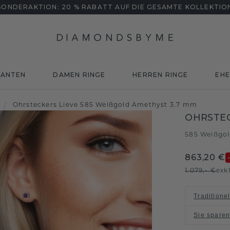
SONDERAKTION: 20 % RABATT AUF DIE GESAMTE KOLLEKTIO
MANTEN
DAMEN RINGE
HERREN RINGE
EHE
/
Ohrsteckers Lieve 585 Weißgold Amethyst 3.7 mm
OHRSTEC
585 Weißgo
863,20 €
1.079,- €
exk
Traditione
Sie spare