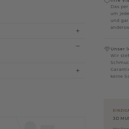
Ihre Vi
Das per
um jede
und gar
andersw
Unser 
Wir ste
Schmuck
Garanti
keine 
EINZIG
3D MU