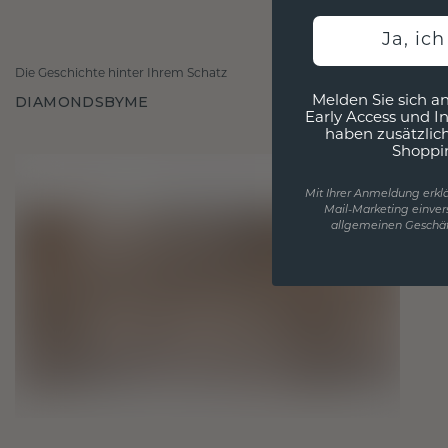
Ja, ic
Die Geschichte hinter Ihrem Schatz
DIAMONDSBYME
Melden Sie sich an
Early Access und I
haben zusätzlic
Shoppi
Mit Ihrer Anmeldung erklä
Mail-Marketing einver
allgemeinen Geschäf