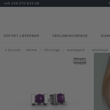
+49 206 570 833 08
SOFORT LIEFERBAR
VERLOBUNGSRINGE
DIA
Zurück
Home
/
Ohrringe
/
weissgold
/
amethyst