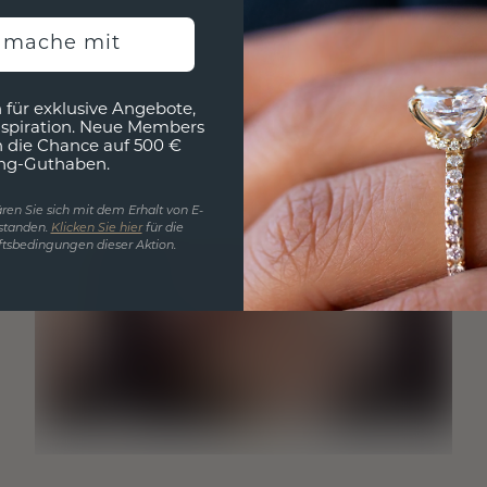
h mache mit
 für exklusive Angebote,
nspiration. Neue Members
h die Chance auf 500 €
ng-Guthaben.
ren Sie sich mit dem Erhalt von E-
standen.
Klicken Sie hier
für die
tsbedingungen dieser Aktion.