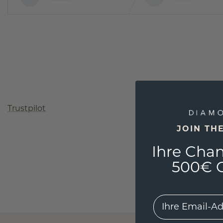
Trustpilot
JOIN TH
Ihre Chan
500€ G
EMail