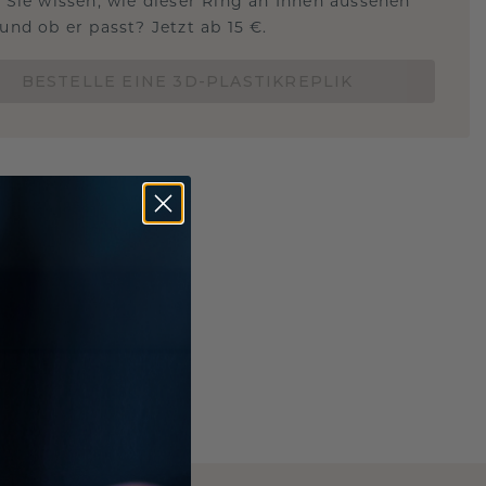
 Sie wissen, wie dieser Ring an Ihnen aussehen
und ob er passt? Jetzt ab 15 €.
BESTELLE EINE 3D-PLASTIKREPLIK