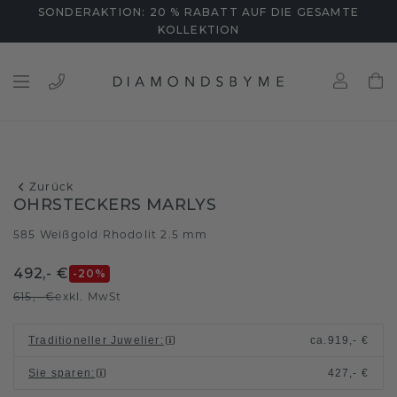
SONDERAKTION: 20 % RABATT AUF DIE GESAMTE
KOLLEKTION
Zurück
OHRSTECKERS MARLYS
585 Weißgold
Rhodolit 2.5 mm
/
492,- €
-20
%
615,- €
exkl. MwSt
Traditioneller Juwelier
:
ca.
919,- €
Sie sparen
:
427,- €