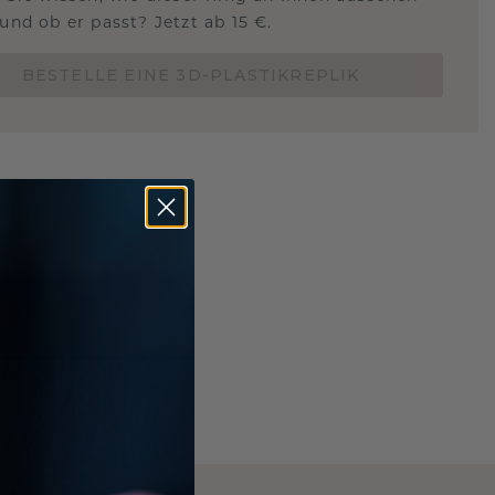
und ob er passt? Jetzt ab 15 €.
BESTELLE EINE 3D-PLASTIKREPLIK