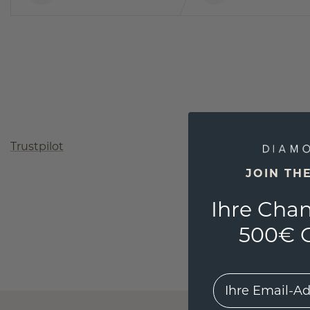
Trustpilot
JOIN TH
Ihre Chan
500€ G
EMail