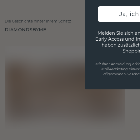
Ja, ic
Die Geschichte hinter Ihrem Schatz
DIAMONDSBYME
Melden Sie sich an
Early Access und I
haben zusätzlic
Shoppi
Mit Ihrer Anmeldung erklä
Mail-Marketing einver
allgemeinen Geschäf