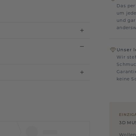
Das per
um jede
und gar
andersw
Unser 
Wir ste
Schmuck
Garanti
keine 
EINZIG
3D MU
Wollen