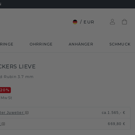
N
/
EUR
RINGE
OHRRINGE
ANHÄNGER
SCHMUCK
KERS LIEVE
ld
Rubin 3.7 mm
/
-20
%
. MwSt
ller Juwelier
:
ca.
1.565,- €
n
:
669,80 €