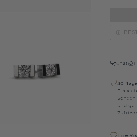
BEST
Chat
E
30 Tag
Einkauf
Senden 
und gen
Zufriede
Ihre Vi