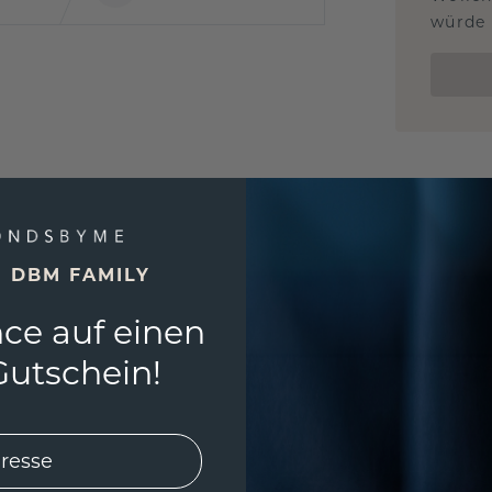
würde 
E DBM FAMILY
ce auf einen
utschein!