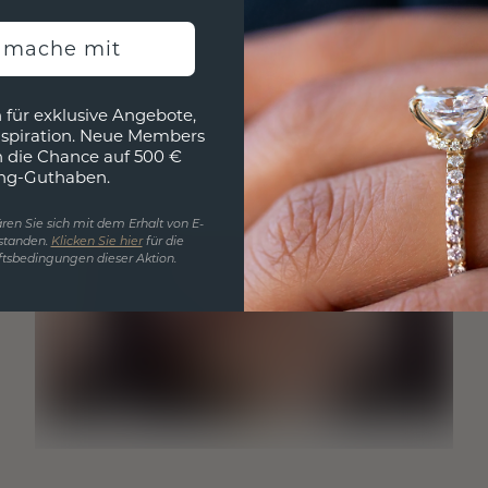
h mache mit
 für exklusive Angebote,
nspiration. Neue Members
h die Chance auf 500 €
ng-Guthaben.
ren Sie sich mit dem Erhalt von E-
standen.
Klicken Sie hier
für die
tsbedingungen dieser Aktion.