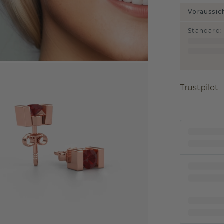
Voraussic
Standard
:
Trustpilot