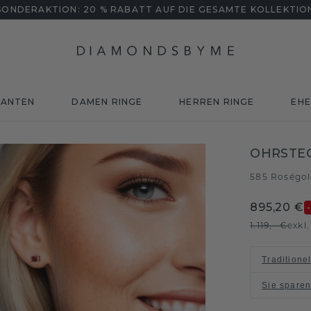
SONDERAKTION: 20 % RABATT AUF DIE GESAMTE KOLLEKTIO
MANTEN
DAMEN RINGE
HERREN RINGE
EHE
OHRSTEC
585 Roségo
895,20 €
1.119,- €
exkl
Traditione
Sie spare