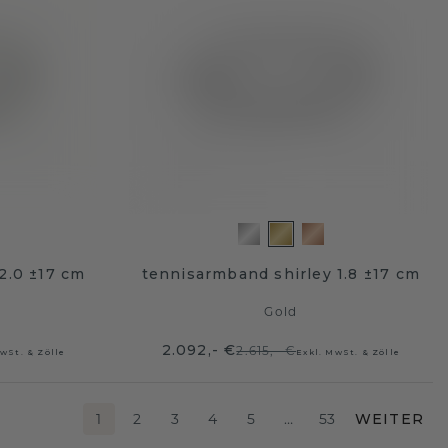
2.0 ±17 cm
tennisarmband shirley 1.8 ±17 cm
Gold
2.092,- €
2.615,- €
wSt. & Zölle
Exkl. MwSt. & Zölle
1
2
3
4
5
…
53
WEITER