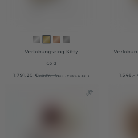
Verlobungsring Kitty
Verlobun
Gold
1.791,20 €
1.548,-
2.239,- €
Exkl. MwSt. & Zölle