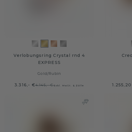
Verlobungsring Crystal rnd 4
Cre
EXPRESS
Gold
/
Rubin
3.316,- €
1.255,20
4.145,- €
Exkl. MwSt. & Zölle