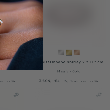
3.0 ±17 cm
tennisarmband shirley 2.7 ±17 cm
Massiv - Gold
3.604,- €
4.505,- €
wSt. & Zölle
Exkl. MwSt. & Zölle