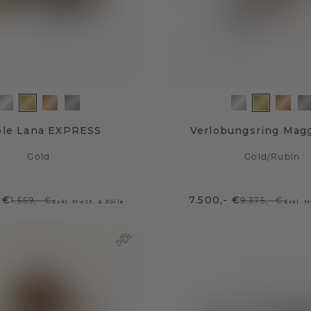
ole Lana EXPRESS
Verlobungsring Mag
Gold
Gold
/
Rubin
 €
7.500,- €
1.569,- €
9.375,- €
Exkl. MwSt. & Zölle
Exkl. M