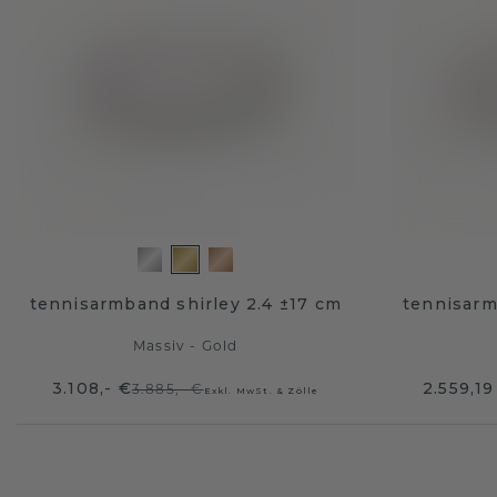
tennisarmband shirley 2.4 ±17 cm
tennisarm
Massiv - Gold
3.108,- €
2.559,19
3.885,- €
Exkl. MwSt. & Zölle