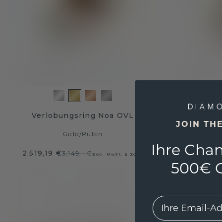
Verlobungsring Noa OVL
Verlo
JOIN TH
Gold
/
Rubin
Ihre Chan
2.519,19 €
2.732,-
3.149,- €
Exkl. MwSt. & Zölle
500€ G
EMail