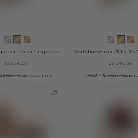
gsring Leesa 1 express
Verlobungsring Tilly RN
Gold
/
Rubin
Gold
/
Rubin
 €
1.468,- €
1.935,- €
1.835,- €
Exkl. MwSt. & Zölle
Exkl. M