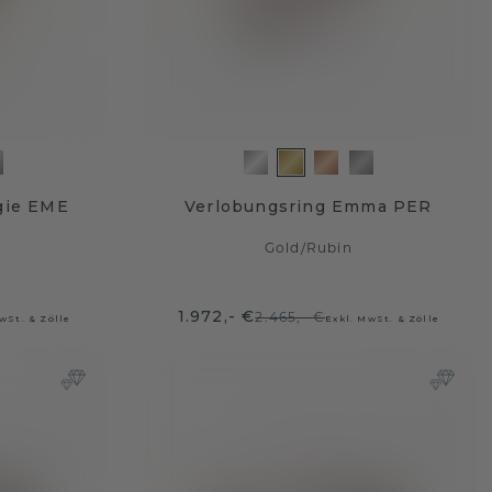
gie EME
Verlobungsring Emma PER
Gold
/
Rubin
1.972,- €
2.465,- €
wSt. & Zölle
Exkl. MwSt. & Zölle