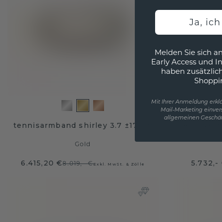
Ja, ic
Melden Sie sich an
Early Access und I
haben zusätzlic
Shoppi
Mit Ihrer Anmeldung erklä
Mail-Marketing einver
allgemeinen Geschäf
tennisarmband shirley 3.7 ±17 cm
tennisarm
Gold
6.415,20 €
5.732,-
8.019,- €
Exkl. MwSt. & Zölle