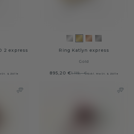
D 2 express
Ring Katlyn express
Gold
895,20 €
1.119,- €
wSt. & Zölle
Exkl. MwSt. & Zölle