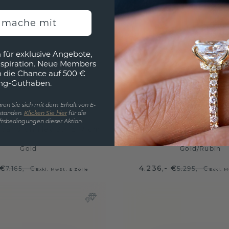
h mache mit
 für exklusive Angebote,
nspiration. Neue Members
h die Chance auf 500 €
ng-Guthaben.
ren Sie sich mit dem Erhalt von E-
standen.
Klicken Sie hier
für die
tsbedingungen dieser Aktion.
band shirley 3.4 ±17 cm
tennisarmband shirley 
Gold
Gold
/
Rubin
 €
4.236,- €
7.165,- €
5.295,- €
Exkl. MwSt. & Zölle
Exkl. M