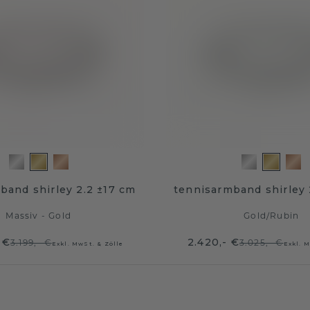
band shirley 2.2 ±17 cm
tennisarmband shirley 
Massiv - Gold
Gold
/
Rubin
 €
2.420,- €
3.199,- €
3.025,- €
Exkl. MwSt. & Zölle
Exkl. M