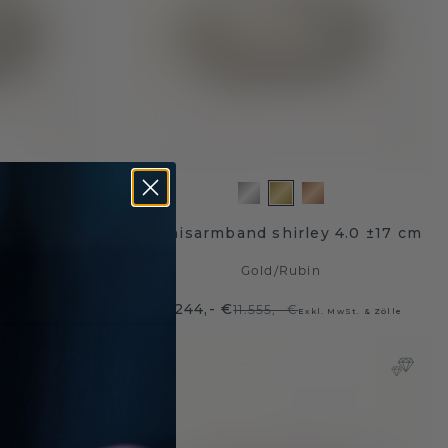
5.0 ±17 cm
tennisarmband shirley 4.0 ±17 cm
Gold
/
Rubin
9.244,- €
11.555,- €
 MwSt. & Zölle
Exkl. MwSt. & Zölle