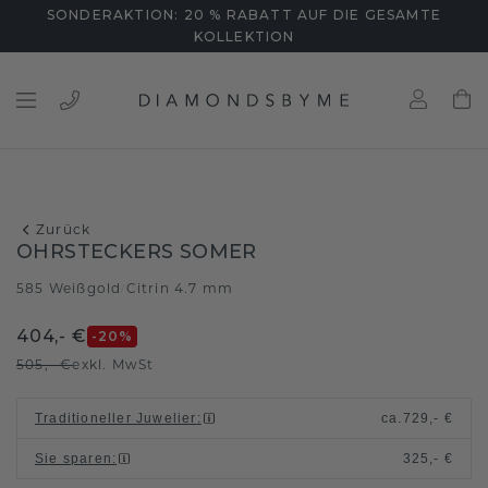
SONDERAKTION: 20 % RABATT AUF DIE GESAMTE
KOLLEKTION
Zurück
OHRSTECKERS SOMER
585 Weißgold
Citrin 4.7 mm
/
404,- €
-20
%
505,- €
exkl. MwSt
Traditioneller Juwelier
:
ca.
729,- €
Sie sparen
:
325,- €