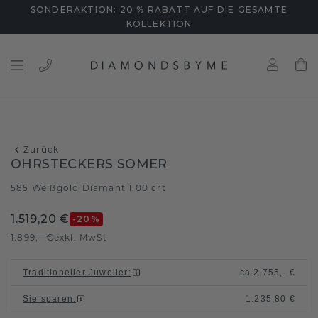
SONDERAKTION: 20 % RABATT AUF DIE GESAMTE
KOLLEKTION
Zurück
OHRSTECKERS SOMER
585 Weißgold
Diamant 1.00 crt
/
1.519,20 €
-20
%
1.899,- €
exkl. MwSt
Traditioneller Juwelier
:
ca.
2.755,- €
Sie sparen
:
1.235,80 €