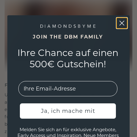
JOIN THE DBM FAMILY
Ihre Chance auf einen
500€ Gutschein!
EMail
FÜR VERBINDUNGEN GESCHAFFEN
Unsere Designphilosophie ist auf Verbindung
ausgelegt, wobei jedes Stück so gestaltet ist, dass
es die Zeit überdauert. Es wird zu Ihrem Symbol
Ja, ich mache mit
für Liebe und wertvolle Momente, das dazu
bestimmt ist, für immer getragen und geschätzt
Melden Sie sich an für exklusive Angebote,
zu werden.
Early Access und Inspiration. Neue Members