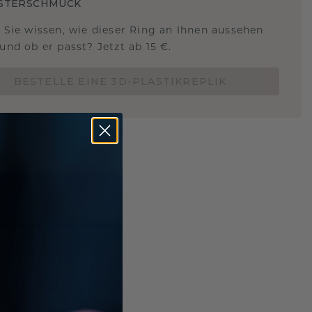
STERSCHMUCK
 Sie wissen, wie dieser Ring an Ihnen aussehen
und ob er passt? Jetzt ab 15 €.
BESTELLE EINE 3D-PLASTIKREPLIK