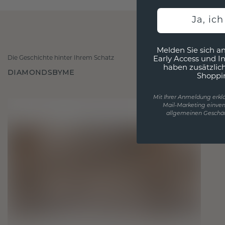
Ja, ic
Melden Sie sich an
Die Geschichte hinter Ihrem Schatz
Early Access und I
haben zusätzlic
DIAMONDSBYME
Shoppi
Mit Ihrer Anmeldung erklä
Mail-Marketing einver
allgemeinen Geschäf