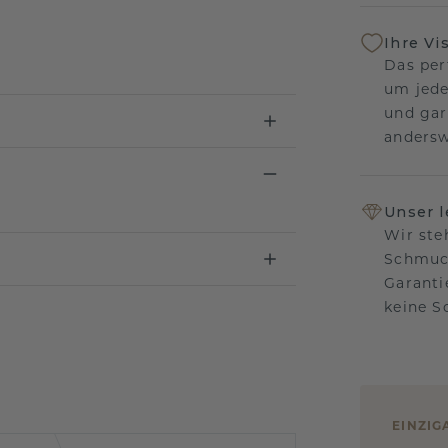
Ihre Vi
Das per
um jede
und gar
andersw
Unser 
Wir ste
Schmuck
Garanti
keine 
EINZIG