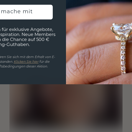
h mache mit
 für exklusive Angebote,
nspiration. Neue Members
h die Chance auf 500 €
ng-Guthaben.
ren Sie sich mit dem Erhalt von E-
standen.
Klicken Sie hier
für die
tsbedingungen dieser Aktion.