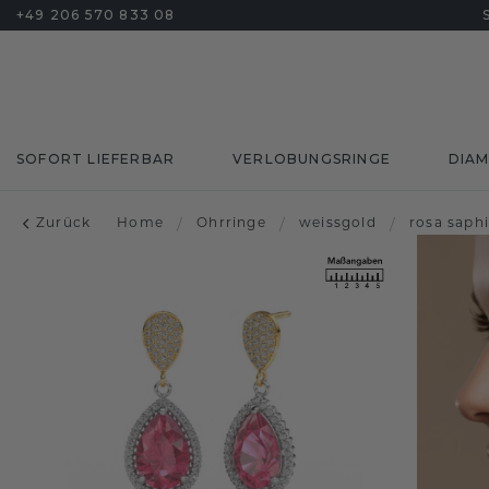
+49 206 570 833 08
SOFORT LIEFERBAR
VERLOBUNGSRINGE
DIA
Zurück
Home
/
Ohrringe
/
weissgold
/
rosa saphi