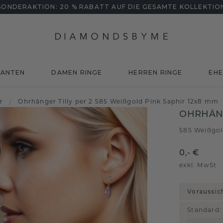
SONDERAKTION: 20 % RABATT AUF DIE GESAMTE KOLLEKTIO
MANTEN
DAMEN RINGE
HERREN RINGE
EHE
r
/
Ohrhänger Tilly per 2 585 Weißgold Pink Saphir 12x8 mm
OHRHÄNG
585 Weißgo
0,- €
exkl. MwSt
Voraussic
Standard
: