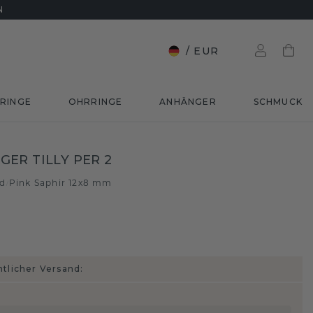
N
/
EUR
RINGE
OHRRINGE
ANHÄNGER
SCHMUCK
ER TILLY PER 2
ld
Pink Saphir 12x8 mm
/
htlicher Versand: