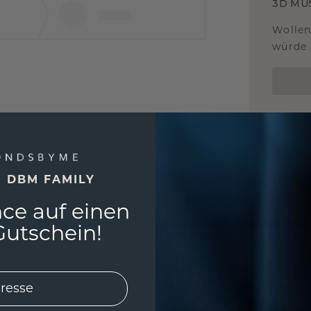
3D MU
Wollen
würde 
E DBM FAMILY
ce auf einen
utschein!