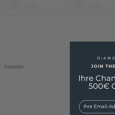
JOIN TH
Trustpilot
Ihre Chan
500€ G
EMail