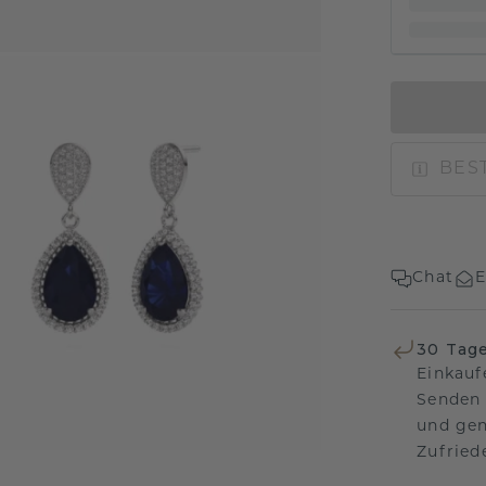
BEST
Chat
E
30 Tag
Einkauf
Senden 
und gen
Zufriede