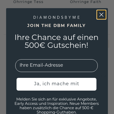
Ohrringe Tess
Ohrringe Faith
Weißgold
/
Schwarz Perle
Weißgold
/
Schwarz Perle
1.044,- €
815,20 €
1.305,- €
1.019,- €
JOIN THE DBM FAMILY
Exkl. MwSt. & Zölle
Exkl. MwSt. & Zölle
Ihre Chance auf einen
1
500€ Gutschein!
EMail
FOLGE UNS AUF INSTAGRAM
Ja, ich mache mit
Melden Sie sich an für exklusive Angebote,
Early Access und Inspiration. Neue Members
haben zusätzlich die Chance auf 500 €
Shopping-Guthaben.