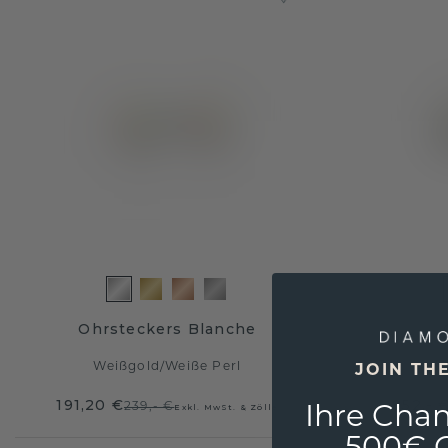
Ohrsteckers Blanche
Weißgold
/
Weiße Perl
We
JOIN TH
191,20 €
852,- 
239,- €
Exkl. MwSt. & Zölle
Ihre Chan