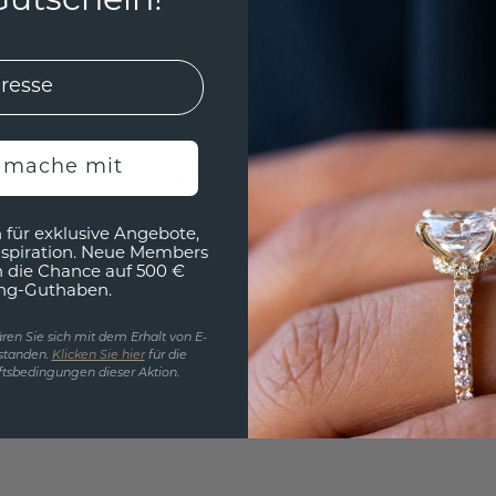
utschein!
h mache mit
FOLGE UNS AUF INSTAGRAM
 für exklusive Angebote,
nspiration. Neue Members
h die Chance auf 500 €
ng-Guthaben.
ren Sie sich mit dem Erhalt von E-
standen.
Klicken Sie hier
für die
tsbedingungen dieser Aktion.