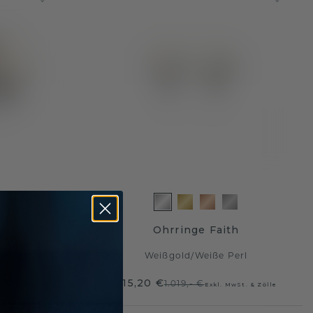
s
Ohrringe Faith
erl
Weißgold
/
Weiße Perl
815,20 €
1.019,- €
wSt. & Zölle
Exkl. MwSt. & Zölle