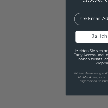
500€ G
EMail
Ja, ic
Melden Sie sich an
Early Access und I
haben zusätzlic
Shoppi
Mit Ihrer Anmeldung erklä
Mail-Marketing einver
allgemeinen Geschäf