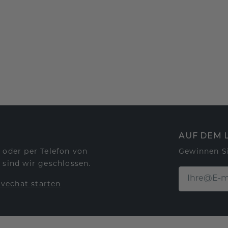
AUF DEM 
 oder per Telefon von
Gewinnen S
 sind wir geschlossen.
ivechat starten