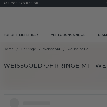
+49 206 570 833 08
SOFORT LIEFERBAR
VERLOBUNGSRINGE
DIA
/
/
/
Home
Ohrringe
weissgold
weisse perle
WEISSGOLD OHRRINGE MIT WEIS