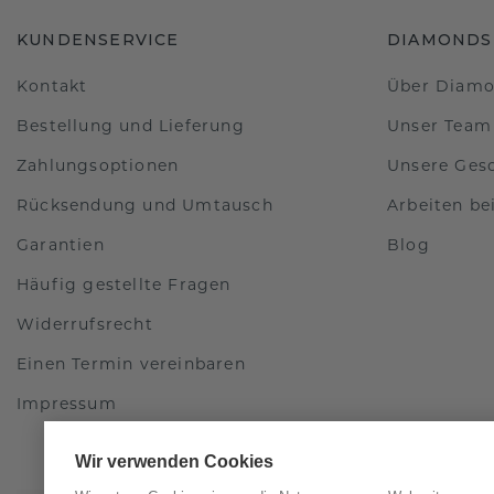
KUNDENSERVICE
DIAMONDS
Kontakt
Über Diam
Bestellung und Lieferung
Unser Team
Zahlungsoptionen
Unsere Ges
Rücksendung und Umtausch
Arbeiten b
Garantien
Blog
Häufig gestellte Fragen
Widerrufsrecht
Einen Termin vereinbaren
Impressum
Wir verwenden Cookies