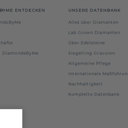
BYME ENTDECKEN
UNSERE DATENBANK
ondsByMe
Alles über Diamanten
Lab Grown Diamanten
chäfte
Über Edelsteine
ei DiamondsByMe
Siegelring Gravuren
Allgemeine Pflege
Internationale Maßführu
Nachhaltigkeit
Komplette Datenbank