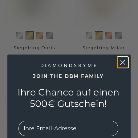
Siegelring Doris
Siegelring Milan
Gold
Gold
1.311,20 €
815,20 €
1.639,- €
1.019,- €
JOIN THE DBM FAMILY
Exkl. MwSt. & Zölle
Exkl. MwSt. & Zölle
Ihre Chance auf einen
500€ Gutschein!
EMail