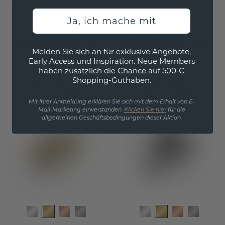
Ja, ich mache mit
Siegelring Nelly 1
Siegelring Rochelle 1
Melden Sie sich an für exklusive Angebote,
Early Access und Inspiration. Neue Members
Gold
Gold
haben zusätzlich die Chance auf 500 €
Shopping-Guthaben.
1.047,20 €
999,20 €
1.309,- €
1.249,- €
Exkl. MwSt. & Zölle
Exkl. MwSt. & Zölle
Mit Ihrer Anmeldung erklären Sie sich mit dem Erhalt von E-
Mail-Marketing einverstanden.
Klicken Sie hier
für die
allgemeinen Geschäftsbedingungen dieser Aktion.