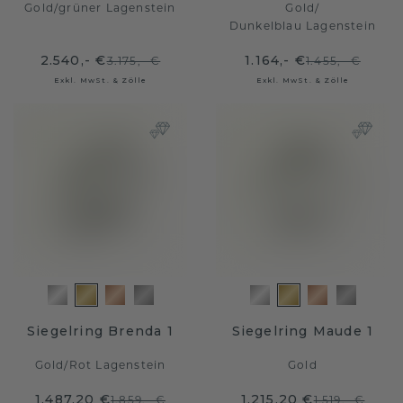
Gold
/
grüner Lagenstein
Gold
/
Dunkelblau Lagenstein
2.540,- €
1.164,- €
3.175,- €
1.455,- €
Exkl. MwSt. & Zölle
Exkl. MwSt. & Zölle
Siegelring Brenda 1
Siegelring Maude 1
Gold
/
Rot Lagenstein
Gold
1.487,20 €
1.215,20 €
1.859,- €
1.519,- €