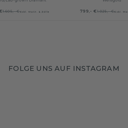
ld
/
Lab-grown Diamant
Weißgold
 €
799,- €
1.605,- €
1.025,- €
Exkl. MwSt. & Zölle
Exkl. Mw
FOLGE UNS AUF INSTAGRAM