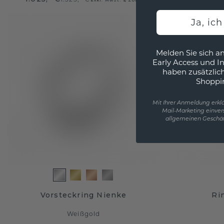
Ja, ic
Melden Sie sich an
Early Access und I
haben zusätzlic
Shoppi
Mit Ihrer Anmeldung erklä
Mail-Marketing einver
allgemeinen Geschäf
Vorsteckring Nienke
Ri
Weißgold