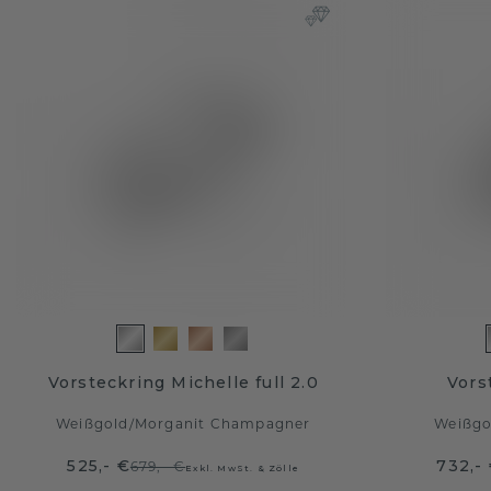
Vorsteckring Michelle full 2.0
Vors
Weißgold
/
Morganit Champagner
Weißgo
525,- €
732,-
679,- €
Exkl. MwSt. & Zölle