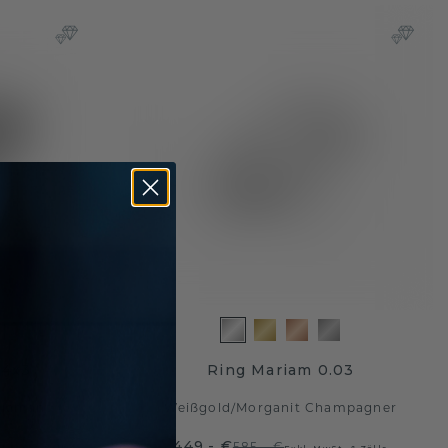
 4x3
Ring Mariam 0.03
Diamant
Weißgold
/
Morganit Champagner
449,- €
585,- €
 MwSt. & Zölle
Exkl. MwSt. & Zölle