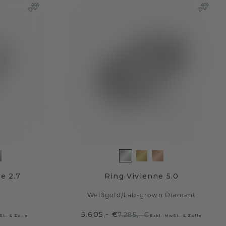
e 2.7
Ring Vivienne 5.0
Weißgold
/
Lab-grown Diamant
5.605,- €
7.285,- €
St. & Zölle
Exkl. MwSt. & Zölle