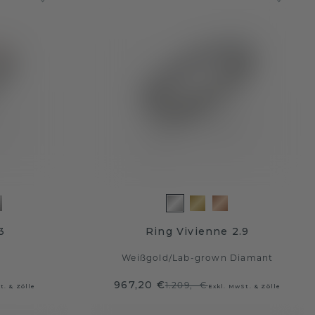
3
Ring Vivienne 2.9
Weißgold
/
Lab-grown Diamant
967,20 €
1.209,- €
t. & Zölle
Exkl. MwSt. & Zölle