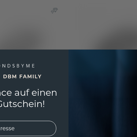
E DBM FAMILY
ce auf einen
utschein!
rsteckring Lura 1
Ring Heddy EME
ld
/
Lab-grown Diamant
Weißgold
/
Lab-grown 
 €
4.687,20 €
975,- €
5.859,- €
Exkl. MwSt. & Zölle
Exkl.