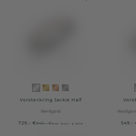
Vorsteckring Jackie Half
Vors
Weißgold
Weißgol
729,- €
549,-
945,- €
Exkl. MwSt. & Zölle