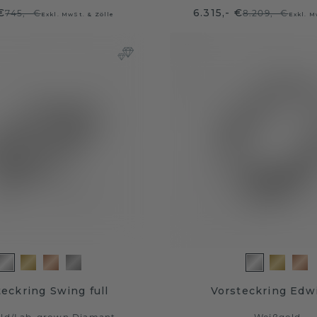
€
6.315,- €
745,- €
8.209,- €
Exkl. MwSt. & Zölle
Exkl. M
teckring Swing full
Vorsteckring Edw