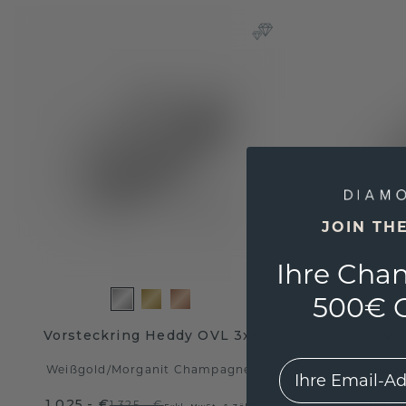
JOIN TH
Ihre Chan
500€ G
Vorsteckring Heddy OVL 3x5
Vo
EMail
Weißgold
/
Morganit Champagner
Weißgo
1.025,- €
780,-
1.325,- €
Exkl. MwSt. & Zölle