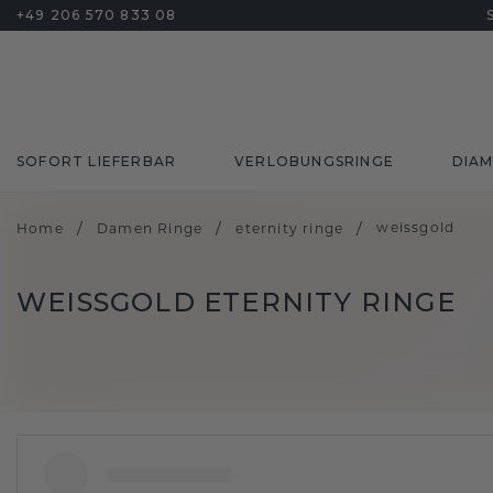
+49 206 570 833 08
SOFORT LIEFERBAR
VERLOBUNGSRINGE
DIA
/
/
/
weissgold
Home
Damen Ringe
eternity ringe
WEISSGOLD ETERNITY RINGE