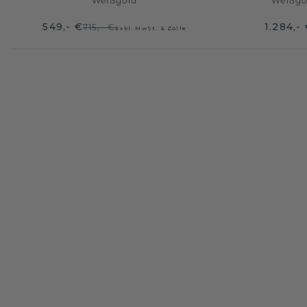
Weißgold
Weißgo
549,- €
1.284,-
715,- €
Exkl. MwSt. & Zölle