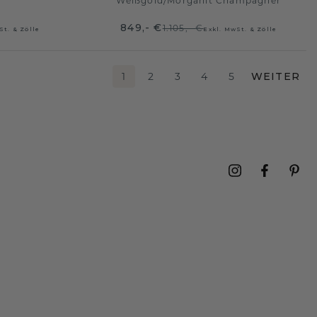
Weißgold
/
Morganit Champagner
849,- €
1.105,- €
St. & Zölle
Exkl. MwSt. & Zölle
1
2
3
4
5
WEITER