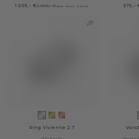
1.505,- €
575,- 
2.005,- €
Exkl. MwSt. & Zölle
Ring Vivienne 2.7
Vors