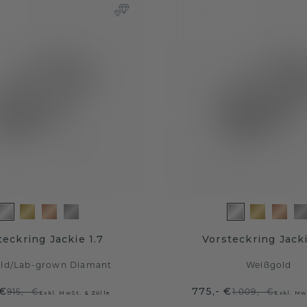
teckring Jackie 1.7
Vorsteckring Jacki
ld
/
Lab-grown Diamant
Weißgold
 €
775,- €
915,- €
1.009,- €
Exkl. MwSt. & Zölle
Exkl. Mw