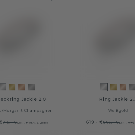
teckring Jackie 2.0
Ring Jackie 2.
d
/
Morganit Champagner
Weißgold
 €
619,- €
715,- €
805,- €
Exkl. MwSt. & Zölle
Exkl. MwS