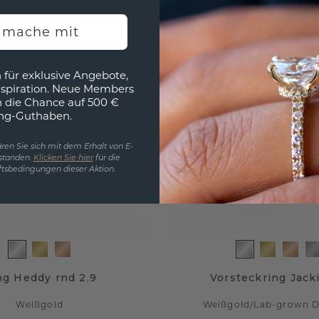
h mache mit
 für exklusive Angebote,
nspiration. Neue Members
h die Chance auf 500 €
ng-Guthaben.
ren Sie sich mit dem Erhalt von E-
standen.
Klicken Sie hier
für die
tsbedingungen dieser Aktion.
ng Heddy rnd 2.9
Vorsteckring Jacki
Weißgold
Weißgold
/
Lab-grown 