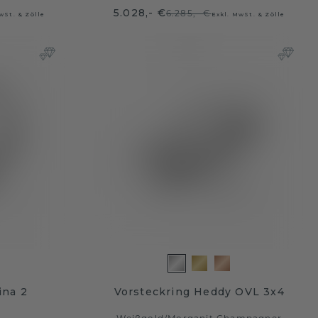
5.028,- €
6.285,- €
wSt. & Zölle
Exkl. MwSt. & Zölle
ina 2
Vorsteckring Heddy OVL 3x4