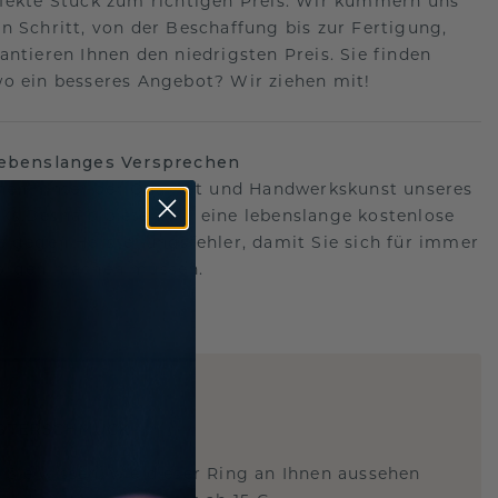
fekte Stück zum richtigen Preis. Wir kümmern uns
n Schritt, von der Beschaffung bis zur Fertigung,
antieren Ihnen den niedrigsten Preis. Sie finden
o ein besseres Angebot? Wir ziehen mit!
lebenslanges Versprechen
hen hinter der Qualität und Handwerkskunst unseres
s.Deshalb bieten wir eine lebenslange kostenlose
e gegen Herstellungsfehler, damit Sie sich für immer
Sorgen machen müssen.
ARTIG
!
STERSCHMUCK
 Sie wissen, wie dieser Ring an Ihnen aussehen