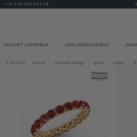
+49 206 570 833 08
SOFORT LIEFERBAR
VERLOBUNGSRINGE
DIA
Zurück
R
Home
/
Damen Ringe
/
gold
/
rubin
/