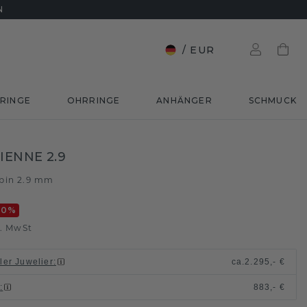
N
/
EUR
RINGE
OHRRINGE
ANHÄNGER
SCHMUCK
IENNE 2.9
bin 2.9 mm
20
%
l. MwSt
ller Juwelier
:
ca.
2.295,- €
n
:
883,- €