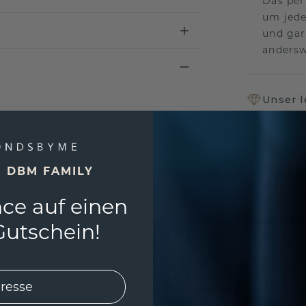
Das per
um jede
und gar
andersw
Unser 
Wir ste
Schmuck
Garanti
keine 
E DBM FAMILY
ce auf einen
utschein!
EINZIG
3D MU
Wollen