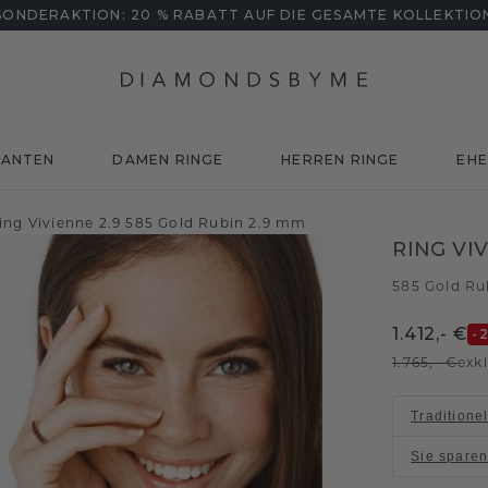
SONDERAKTION: 20 % RABATT AUF DIE GESAMTE KOLLEKTIO
MANTEN
DAMEN RINGE
HERREN RINGE
EHE
ing Vivienne 2.9 585 Gold Rubin 2.9 mm
RING VIV
585 Gold
Ru
/
1.412,- €
-
1.765,- €
exk
Traditione
Sie spare