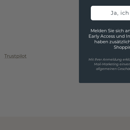
Ja, ic
Melden Sie sich an
Early Access und I
haben zusätzlic
Shoppi
Trustpilot
Mit Ihrer Anmeldung erklä
Mail-Marketing einver
allgemeinen Geschäf