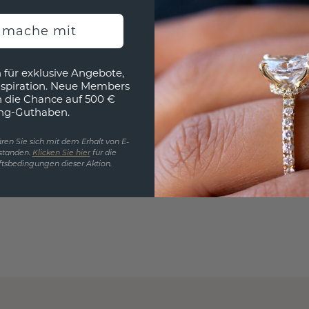
würde 
h mache mit
 für exklusive Angebote,
nspiration. Neue Members
h die Chance auf 500 €
ng-Guthaben.
ren Sie sich mit dem Erhalt von E-
standen.
Klicken Sie hier
für die
tsbedingungen dieser Aktion.