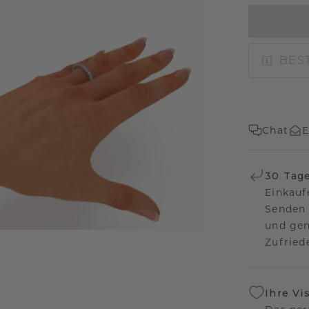
BEST
Chat
E
30 Tag
Einkauf
Senden 
und gen
Zufriede
Ihre Vi