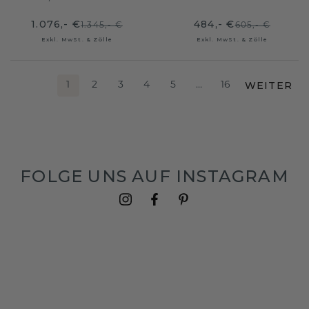
1.076,- €
484,- €
1.345,- €
605,- €
Exkl. MwSt. & Zölle
Exkl. MwSt. & Zölle
WEITER
1
2
3
4
5
…
16
FOLGE UNS AUF INSTAGRAM