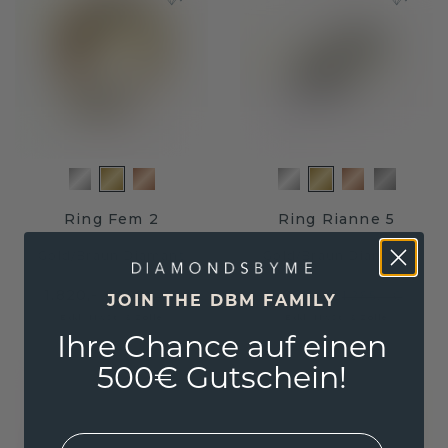
Ring Fem 2
Ring Rianne 5
Gold
/
Braun Diamant
Gold
/
Braun Diamant
1.820,- €
1.028,- €
2.275,- €
1.285,- €
JOIN THE DBM FAMILY
Exkl. MwSt. & Zölle
Exkl. MwSt. & Zölle
Ihre Chance auf einen
500€ Gutschein!
EMail