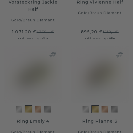
Vorsteckring Jackie
Ring Vivienne Half
Half
Gold
/
Braun Diamant
Gold
/
Braun Diamant
1.071,20 €
895,20 €
1.339,- €
1.119,- €
Exkl. MwSt. & Zölle
Exkl. MwSt. & Zölle
Ring Emely 4
Ring Rianne 3
Gold
/
Braun Diamant
Gold
/
Braun Diamant