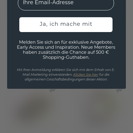
Ja, ich mache mit
Melden Sie sich an für exklusive Angebote,
Ring Marjan
Ring Jackie 2.3
Early Access und Inspiration. Neue Members
haben zusätzlich die Chance auf 500 €
Gold
/
Braun Diamant
Gold
/
Braun Diamant
Shopping-Guthaben.
1.287,20 €
1.335,20 €
1.609,- €
1.669,- €
Mit Ihrer Anmeldung erklären Sie sich mit dem Erhalt von E-
Exkl. MwSt. & Zölle
Exkl. MwSt. & Zölle
Mail-Marketing einverstanden.
Klicken Sie hier
für die
allgemeinen Geschäftsbedingungen dieser Aktion.