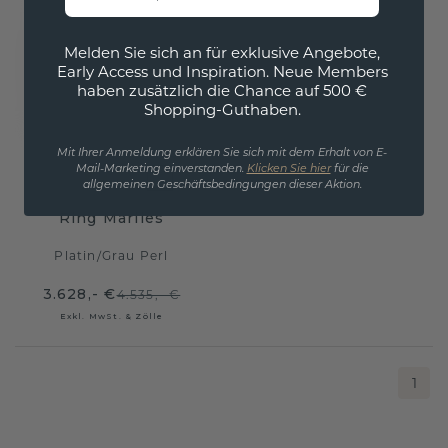
Melden Sie sich an für exklusive Angebote,
Early Access und Inspiration. Neue Members
haben zusätzlich die Chance auf 500 €
Shopping-Guthaben.
Mit Ihrer Anmeldung erklären Sie sich mit dem Erhalt von E-
Mail-Marketing einverstanden.
Klicken Sie hier
für die
allgemeinen Geschäftsbedingungen dieser Aktion.
Ring Marlies
Platin
/
Grau Perl
3.628,- €
4.535,- €
Exkl. MwSt. & Zölle
1