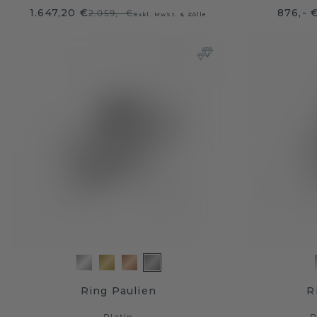
1.647,20 €
876,- 
2.059,- €
Exkl. MwSt. & Zölle
Ring Paulien
R