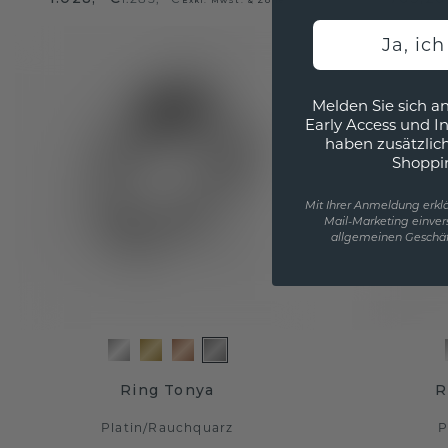
Ja, ic
Melden Sie sich an
Early Access und I
haben zusätzlic
Shoppi
Mit Ihrer Anmeldung erklä
Mail-Marketing einver
allgemeinen Geschäf
Ring Tonya
R
Platin
/
Rauchquarz
P