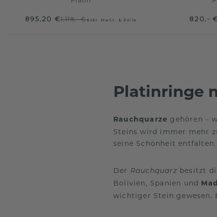
Platin
P
895,20 €
820,- 
1.119,- €
Exkl. MwSt. & Zölle
Platinringe
Rauchquarze
gehören – w
Steins wird immer mehr
seine Schönheit entfalten.
Der
besitzt di
Rauchquarz
Bolivien, Spanien und
Mad
wichtiger Stein gewesen. 