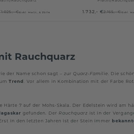
latin
/
Rauchquarz
Platin
/
Rauchqua
€
1.732,- €
1.025,- €
2.165,- €
Exkl. MwSt. & Zölle
Exkl. M
 mit Rauchquarz
ie der Name schon sagt – zur
. Die sch
Quarz-Familie
 zum
Trend
. Vor allem in Kombination mit der Farbe Ro
e Härte 7 auf der Mohs-Skala. Der Edelstein wird am häu
agaskar
gefunden. Der
ist in der Vergange
Rauchquarz
Erst in den letzten Jahren ist der Stein immer
bekannt