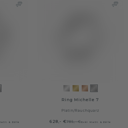
Ring Michelle 7
Platin
/
Rauchquarz
628,- €
785,- €
MwSt. & Zölle
Exkl. MwSt. & Zölle