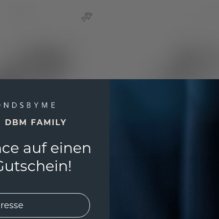
E DBM FAMILY
ce auf einen
utschein!
ring Michelle full 2.0
Ring Lexi
latin
/
Rauchquarz
Platin
 €
535,20 €
879,- €
669,- €
Exkl. MwSt. & Zölle
Exkl. Mw