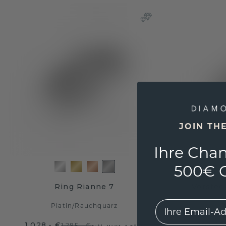
JOIN TH
Ihre Chan
500€ G
Ring Rianne 7
Vorsteck
EMail
Platin
/
Rauchquarz
P
1.028,- €
703,20
1.285,- €
Exkl. MwSt. & Zölle