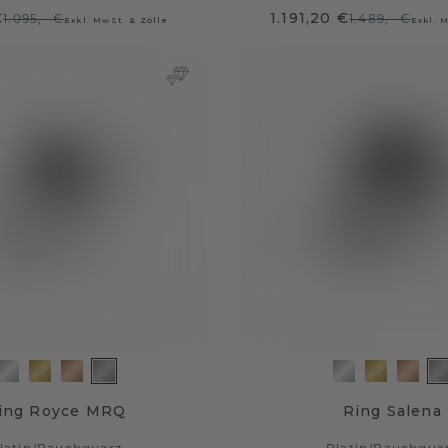
€
1.191,20 €
1.095,- €
1.489,- €
Exkl. MwSt. & Zölle
Exkl. 
ing Royce MRQ
Ring Salena