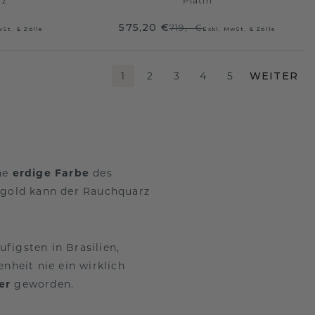
rz
Platin
575,20 €
719,- €
wSt. & Zölle
Exkl. MwSt. & Zölle
1
2
3
4
5
WEITER
öne
erdige Farbe
des
tgold kann der Rauchquarz
figsten in Brasilien,
nheit nie ein wirklich
er
geworden.