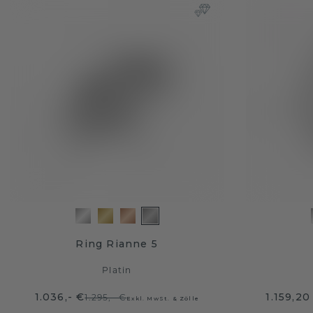
Ring Rianne 5
Platin
1.036,- €
1.159,20
1.295,- €
Exkl. MwSt. & Zölle