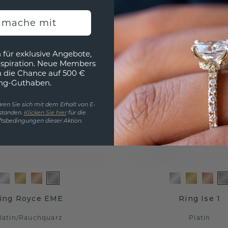
h mache mit
 für exklusive Angebote,
nspiration. Neue Members
h die Chance auf 500 €
ng-Guthaben.
ren Sie sich mit dem Erhalt von E-
standen.
Klicken Sie hier
für die
tsbedingungen dieser Aktion.
ing Royce EME
Ring Ise 1
latin
/
Rauchquarz
Platin