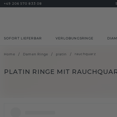
+49 206 570 833 08
SOFORT LIEFERBAR
VERLOBUNGSRINGE
DIA
/
/
/
rauchquarz
Home
Damen Ringe
platin
PLATIN RINGE MIT RAUCHQUA