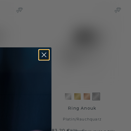
Ring Anouk
Platin
/
Rauchquarz
783,20 €
979,- €
St. & Zölle
Exkl. MwSt. & Zölle