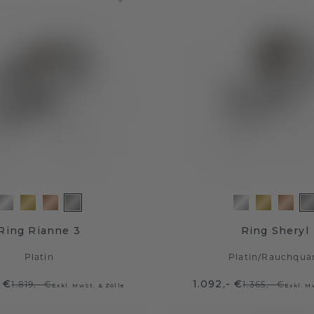
Ring Rianne 3
Ring Sheryl
Platin
Platin
/
Rauchqua
 €
1.092,- €
1.819,- €
1.365,- €
Exkl. MwSt. & Zölle
Exkl. M