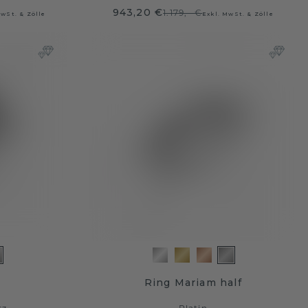
943,20 €
1.179,- €
MwSt. & Zölle
Exkl. MwSt. & Zölle
Ring Mariam half