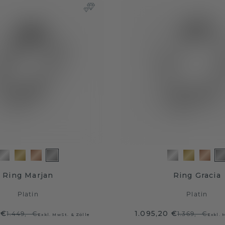
Ring Marjan
Ring Gracia
Platin
Platin
 €
1.095,20 €
1.449,- €
1.369,- €
Exkl. MwSt. & Zölle
Exkl. 