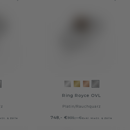
Ring Royce OVL
rz
Platin
/
Rauchquarz
748,- €
935,- €
wSt. & Zölle
Exkl. MwSt. & Zölle