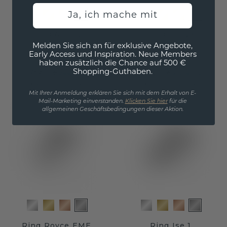
Ja, ich mache mit
Ring Anouk
Ring Tonya
Melden Sie sich an für exklusive Angebote,
Platin
/
Zirkonia
Platin
/
Zirkonia
Early Access und Inspiration. Neue Members
haben zusätzlich die Chance auf 500 €
Shopping-Guthaben.
764,- €
1.612,- €
955,- €
2.015,- €
Exkl. MwSt. & Zölle
Exkl. MwSt. & Zölle
Mit Ihrer Anmeldung erklären Sie sich mit dem Erhalt von E-
Mail-Marketing einverstanden.
Klicken Sie hier
für die
allgemeinen Geschäftsbedingungen dieser Aktion.
Ring Royce EME
Ring Ise 1