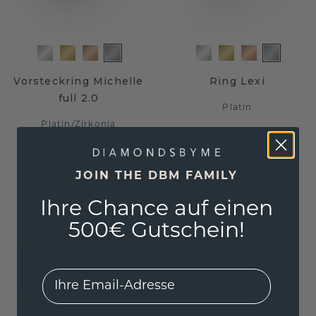
Vorsteckring Michelle
Ring Lexi
full 2.0
Platin
Platin
/
Zirkonia
612,- €
532,- €
765,- €
665,- €
Exkl. MwSt. & Zölle
Exkl. MwSt. & Zölle
JOIN THE DBM FAMILY
Ihre Chance auf einen
500€ Gutschein!
EMail