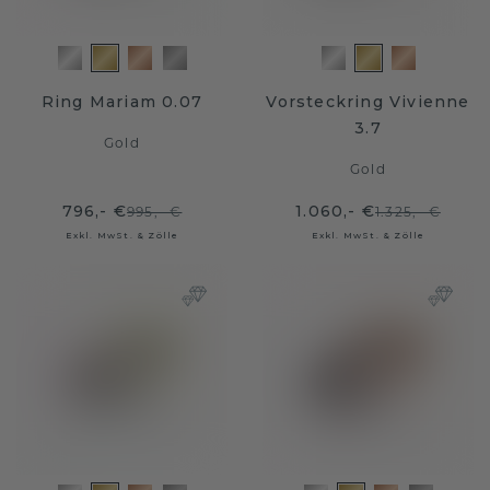
Ring Mariam 0.07
Vorsteckring Vivienne
3.7
Gold
Gold
796,- €
1.060,- €
995,- €
1.325,- €
Exkl. MwSt. & Zölle
Exkl. MwSt. & Zölle