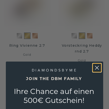
Ring Vivienne 2.7
Vorsteckring Heddy
rnd 2.7
Gold
Gold
711,20 €
735,20 €
889,- €
919,- €
Exkl. MwSt. & Zölle
Exkl. MwSt. & Zölle
JOIN THE DBM FAMILY
Ihre Chance auf einen
500€ Gutschein!