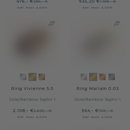
476,- €
935,20 €
595,- €
1.169,- €
Exkl. MwSt. & Zölle
Exkl. MwSt. & Zölle
Ring Vivienne 5.0
Ring Mariam 0.03
Gold
/
Rainbow Saphir 1
Gold
/
Rainbow Saphir 1
2.108,- €
564,- €
2.635,- €
705,- €
Exkl. MwSt. & Zölle
Exkl. MwSt. & Zölle