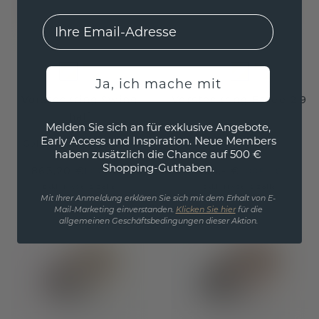
EMail
Ja, ich mache mit
Vorsteckring Swing
Vorsteckring Estee 2.9
half
Melden Sie sich an für exklusive Angebote,
Gold
Early Access und Inspiration. Neue Members
Gold
/
Rainbow Saphir 1
haben zusätzlich die Chance auf 500 €
Shopping-Guthaben.
863,20 €
804,- €
1.079,- €
1.005,- €
Exkl. MwSt. & Zölle
Exkl. MwSt. & Zölle
Mit Ihrer Anmeldung erklären Sie sich mit dem Erhalt von E-
Mail-Marketing einverstanden.
Klicken Sie hier
für die
allgemeinen Geschäftsbedingungen dieser Aktion.