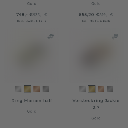
Gold
Gold
748,- €
655,20 €
935,- €
819,- €
Exkl. MwSt. & Zölle
Exkl. MwSt. & Zölle
Ring Mariam half
Vorsteckring Jackie
2.7
Gold
Gold