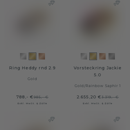
Ring Heddy rnd 2.9
Vorsteckring Jackie
5.0
Gold
Gold
/
Rainbow Saphir 1
788,- €
2.655,20 €
985,- €
3.319,- €
Exkl. MwSt. & Zölle
Exkl. MwSt. & Zölle