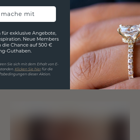
h mache mit
 für exklusive Angebote,
nspiration. Neue Members
h die Chance auf 500 €
ng-Guthaben.
ren Sie sich mit dem Erhalt von E-
standen.
Klicken Sie hier
für die
tsbedingungen dieser Aktion.