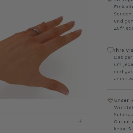
Einkauf
Senden 
und gen
Zufriede
Ihre Vi
Das per
um jede
und gar
andersw
Unser 
Wir ste
Schmuck
Garanti
keine 