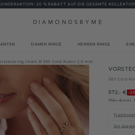
SONDERAKTION: 20 % RABATT AUF DIE GESAMTE KOLLEKTIO
MANTEN
DAMEN RINGE
HERREN RINGE
EHE
orsteckring Imani B 585 Gold Rubin 2.9 mm
VORSTEC
585 Gold
Ru
/
572,- €
-2
715,- €
exkl.
Traditione
Sie spare