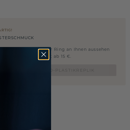
ARTIG
!
STERSCHMUCK
 Sie wissen, wie dieser Ring an Ihnen aussehen
und ob er passt? Jetzt ab 15 €.
BESTELLE EINE 3D-PLASTIKREPLIK