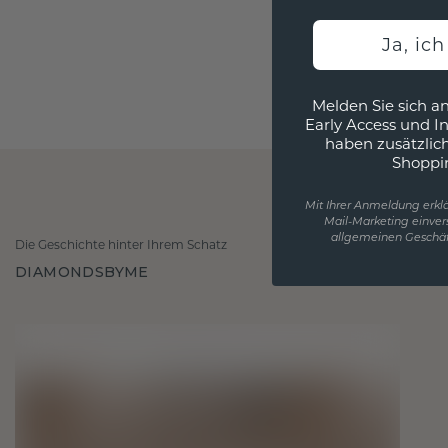
Ja, ic
Melden Sie sich an
Early Access und I
haben zusätzlic
Shoppi
Mit Ihrer Anmeldung erklä
Mail-Marketing einver
allgemeinen Geschäf
Die Geschichte hinter Ihrem Schatz
DIAMONDSBYME