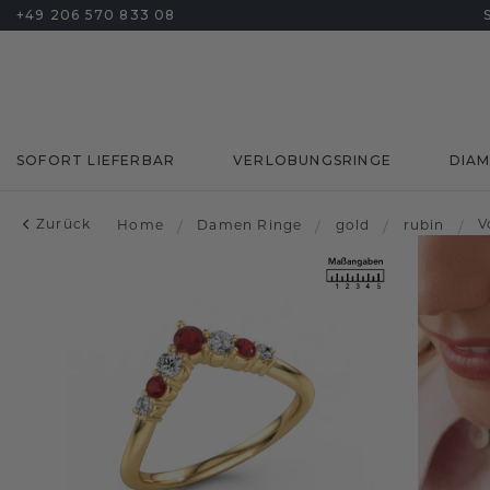
+49 206 570 833 08
SOFORT LIEFERBAR
VERLOBUNGSRINGE
DIA
Zurück
V
Home
/
Damen Ringe
/
gold
/
rubin
/