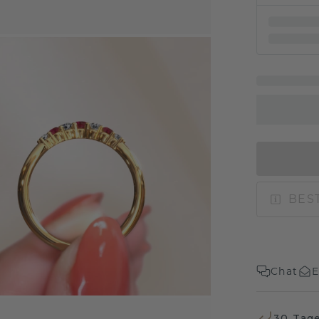
BEST
Chat
E
30 Tag