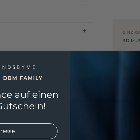
EINZIG
3D MU
Wollen
würde 
E DBM FAMILY
ce auf einen
utschein!