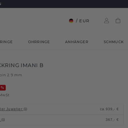
N
/
EUR
RINGE
OHRRINGE
ANHÄNGER
SCHMUCK
KRING IMANI B
bin 2.9 mm
0
%
 MwSt
ller Juwelier
:
ca.
939,- €
n
:
367,- €