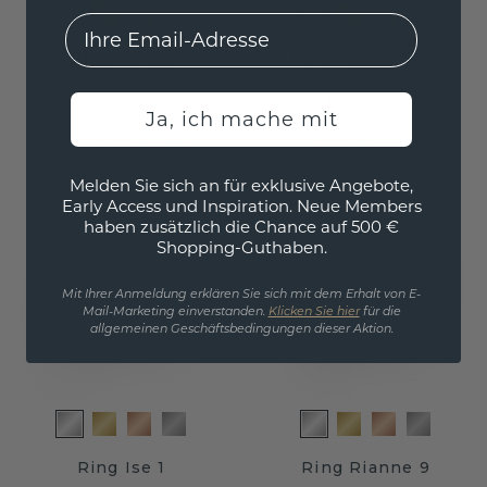
EMail
Ring Tonya
Ring Royce EME
Weißgold
/
Blau Topas
Weißgold
/
Blau Topas
Ja, ich mache mit
1.388,- €
796,- €
1.735,- €
995,- €
Exkl. MwSt. & Zölle
Exkl. MwSt. & Zölle
Melden Sie sich an für exklusive Angebote,
Early Access und Inspiration. Neue Members
haben zusätzlich die Chance auf 500 €
Shopping-Guthaben.
Mit Ihrer Anmeldung erklären Sie sich mit dem Erhalt von E-
Mail-Marketing einverstanden.
Klicken Sie hier
für die
allgemeinen Geschäftsbedingungen dieser Aktion.
Ring Ise 1
Ring Rianne 9