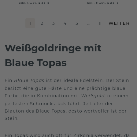
Exkl. MwSt. & Zölle
Exkl. MwSt. & Zölle
1
2
3
4
5
…
11
WEITER
Weißgoldringe mit
Blaue Topas
Ein
ist der ideale Edelstein. Der Stein
Blaue Topas
besitzt eine gute Härte und eine prächtige blaue
Farbe, die in Kombination mit
zu einem
Weißgold
perfekten Schmuckstück führt. Je tiefer der
Blauton des Blaue Topas, desto wertvoller ist der
Stein.
Ein Topas wird auch oft für Zirkonia verwendet, da