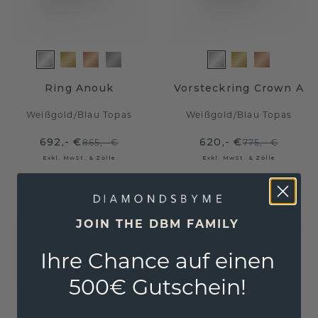
Ring Anouk
Vorsteckring Crown A
Weißgold
/
Blau Topas
Weißgold
/
Blau Topas
692,- €
620,- €
865,- €
775,- €
Exkl. MwSt. & Zölle
Exkl. MwSt. & Zölle
JOIN THE DBM FAMILY
Ihre Chance auf einen
500€ Gutschein!