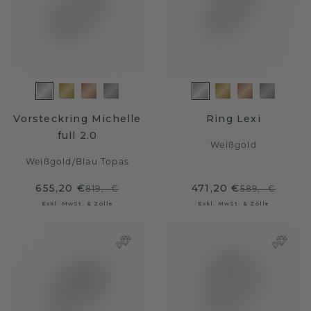
Vorsteckring Michelle
Ring Lexi
full 2.0
Weißgold
Weißgold
/
Blau Topas
655,20 €
471,20 €
819,- €
589,- €
Exkl. MwSt. & Zölle
Exkl. MwSt. & Zölle