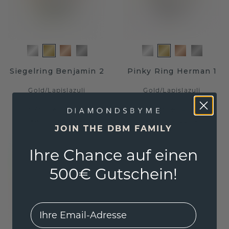
Siegelring Benjamin 2
Pinky Ring Herman 1
Gold
/
Lapislazuli
Gold
/
Lapislazuli
1.636,- €
1.127,20 €
2.045,- €
1.409,- €
Exkl. MwSt. & Zölle
Exkl. MwSt. & Zölle
JOIN THE DBM FAMILY
Ihre Chance auf einen
500€ Gutschein!
EMail