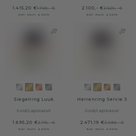
1.415,20 €
2.100,- €
1.769,- €
2.625,- €
Exkl. MwSt. & Zölle
Exkl. MwSt. & Zölle
Siegelring Luuk
Herrenring Servie 3
Gold
/
Lapislazuli
Gold
/
Lapislazuli
1.695,20 €
2.471,19 €
2.119,- €
3.089,- €
Exkl. MwSt. & Zölle
Exkl. MwSt. & Zölle