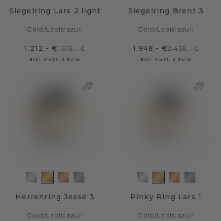
Siegelring Lars 2 light
Siegelring Brent 3
Gold
/
Lapislazuli
Gold
/
Lapislazuli
1.212,- €
1.948,- €
1.515,- €
2.435,- €
Exkl. MwSt. & Zölle
Exkl. MwSt. & Zölle
Herrenring Jesse 3
Pinky Ring Lars 1
Gold
/
Lapislazuli
Gold
/
Lapislazuli