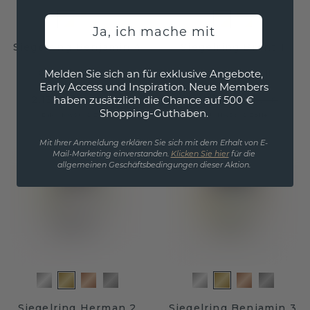
Ja, ich mache mit
Siegelring Benjamin 4
Siegelring Brent 1
Melden Sie sich an für exklusive Angebote,
Gold
/
Lapislazuli
Gold
/
Lapislazuli
Early Access und Inspiration. Neue Members
2.132,- €
1.404,- €
haben zusätzlich die Chance auf 500 €
2.665,- €
1.755,- €
Shopping-Guthaben.
Exkl. MwSt. & Zölle
Exkl. MwSt. & Zölle
Mit Ihrer Anmeldung erklären Sie sich mit dem Erhalt von E-
Mail-Marketing einverstanden.
Klicken Sie hier
für die
allgemeinen Geschäftsbedingungen dieser Aktion.
Siegelring Herman 2
Siegelring Benjamin 3