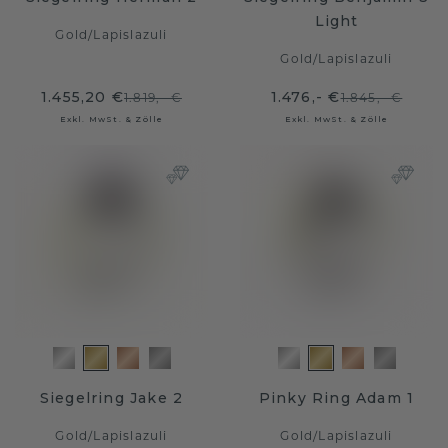
Light
Gold
/
Lapislazuli
Gold
/
Lapislazuli
1.455,20 €
1.476,- €
1.819,- €
1.845,- €
Exkl. MwSt. & Zölle
Exkl. MwSt. & Zölle
Siegelring Jake 2
Pinky Ring Adam 1
Gold
/
Lapislazuli
Gold
/
Lapislazuli