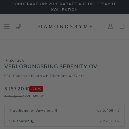
SONDERAKTION: 20 % RABATT AUF DIE GESAMTE
KOLLEKTION
Zurück
VERLOBUNGSRING SERENITY OVL
950 Platin
Lab-grown Diamant 4.93 crt
/
3.167,20 €
-20
%
3.959,- €
exkl. MwSt
Traditioneller Juwelier
:
ca.
5.459,- €
Sie sparen
:
2.291,80 €