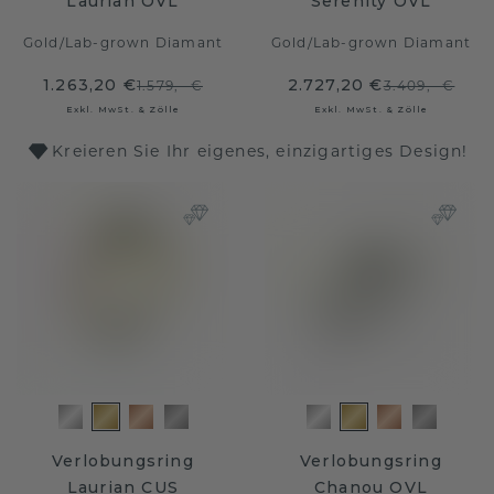
Laurian OVL
Serenity OVL
Gold
/
Lab-grown Diamant
Gold
/
Lab-grown Diamant
1.263,20 €
2.727,20 €
1.579,- €
3.409,- €
Exkl. MwSt. & Zölle
Exkl. MwSt. & Zölle
Kreieren Sie Ihr eigenes, einzigartiges Design!
Verlobungsring
Verlobungsring
Laurian CUS
Chanou OVL