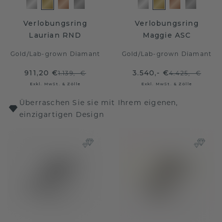
Verlobungsring
Verlobungsring
Laurian RND
Maggie ASC
Gold
/
Lab-grown Diamant
Gold
/
Lab-grown Diamant
911,20 €
3.540,- €
1.139,- €
4.425,- €
Exkl. MwSt. & Zölle
Exkl. MwSt. & Zölle
Überraschen Sie sie mit Ihrem eigenen,
einzigartigen Design