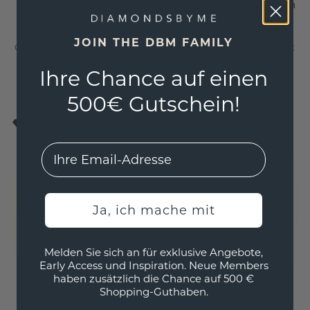
Verlobungsring Amie
Verlobungsring Lavon
OVL
3 EME
JOIN THE DBM FAMILY
Gold
/
Lab-grown Diamant
Gold
/
Lab-grown Diamant
Ihre Chance auf einen
948,- €
2.004,- €
1.185,- €
2.505,- €
Exkl. MwSt. & Zölle
Exkl. MwSt. & Zölle
500€ Gutschein!
Nachhaltiges Gold und Edelsteine sowie Lab
Grown Diamanten!
EMail
Ja, ich mache mit
Melden Sie sich an für exklusive Angebote,
Early Access und Inspiration. Neue Members
haben zusätzlich die Chance auf 500 €
Shopping-Guthaben.