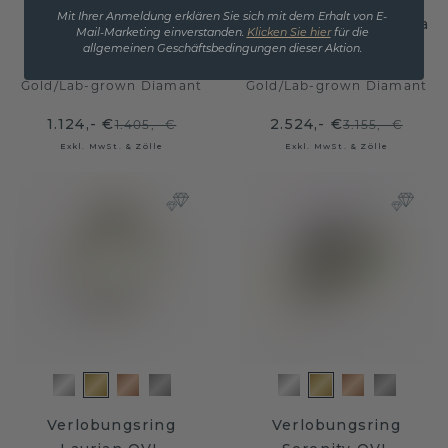
Mit Ihrer Anmeldung erklären Sie sich mit dem Erhalt von E-
Verlobungsring
Verlobungsring Carma
Mail-Marketing einverstanden.
Klicken Sie hier
für die
Lieselot OVL
CSH
allgemeinen Geschäftsbedingungen dieser Aktion.
Gold
/
Lab-grown Diamant
Gold
/
Lab-grown Diamant
1.124,- €
2.524,- €
1.405,- €
3.155,- €
Exkl. MwSt. & Zölle
Exkl. MwSt. & Zölle
Verlobungsring
Verlobungsring