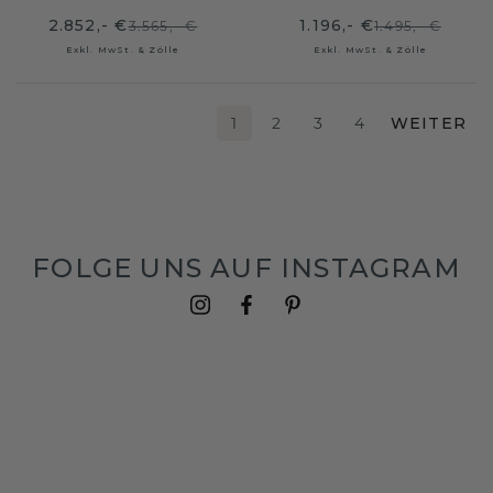
2.852,- €
1.196,- €
3.565,- €
1.495,- €
Exkl. MwSt. & Zölle
Exkl. MwSt. & Zölle
1
2
3
4
WEITER
FOLGE UNS AUF INSTAGRAM