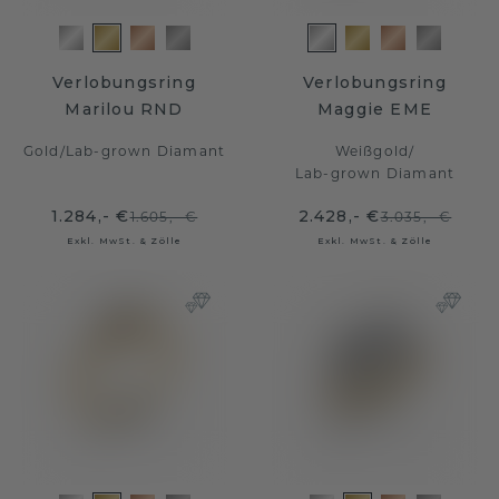
Verlobungsring
Verlobungsring
Marilou RND
Maggie EME
Gold
/
Lab-grown Diamant
Weißgold
/
Lab-grown Diamant
1.284,- €
2.428,- €
1.605,- €
3.035,- €
Exkl. MwSt. & Zölle
Exkl. MwSt. & Zölle