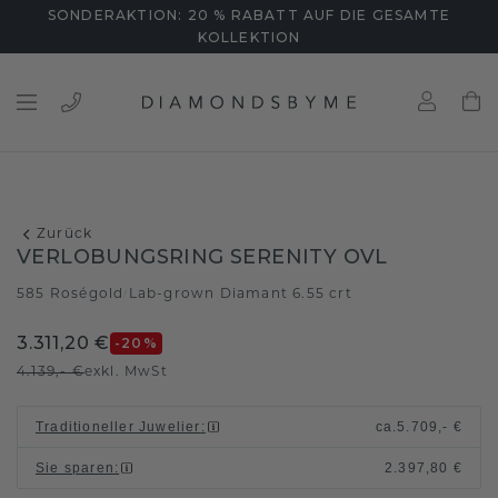
SONDERAKTION: 20 % RABATT AUF DIE GESAMTE
KOLLEKTION
Zurück
VERLOBUNGSRING SERENITY OVL
585 Roségold
Lab-grown Diamant 6.55 crt
/
3.311,20 €
-20
%
4.139,- €
exkl. MwSt
Traditioneller Juwelier
:
ca.
5.709,- €
Sie sparen
:
2.397,80 €