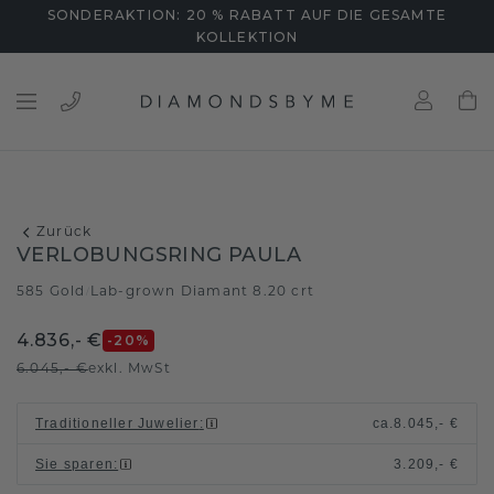
SONDERAKTION: 20 % RABATT AUF DIE GESAMTE
KOLLEKTION
Zurück
VERLOBUNGSRING PAULA
585 Gold
Lab-grown Diamant 8.20 crt
/
4.836,- €
-20
%
6.045,- €
exkl. MwSt
Traditioneller Juwelier
:
ca.
8.045,- €
Sie sparen
:
3.209,- €