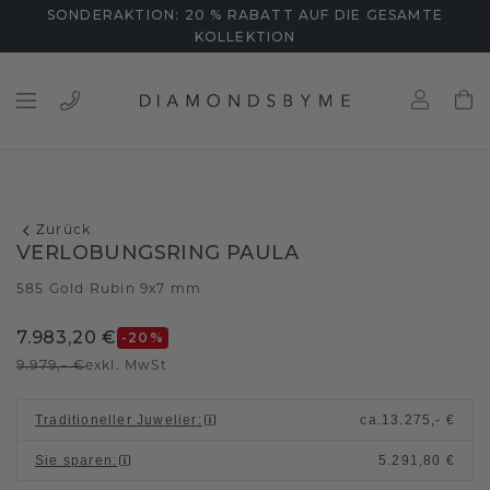
SONDERAKTION: 20 % RABATT AUF DIE GESAMTE
KOLLEKTION
Zurück
VERLOBUNGSRING PAULA
585 Gold
Rubin 9x7 mm
/
7.983,20 €
-20
%
9.979,- €
exkl. MwSt
Traditioneller Juwelier
:
ca.
13.275,- €
Sie sparen
:
5.291,80 €