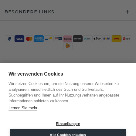
BESONDERE LINKS
Trustpilot
Wir verwenden Cookies
Wir setzen Cookies ein, um die Nutzung unserer Webseiten zu
analysieren, einschließlich des Such und Surfverlaufs,
Suchbegriffen und Ihnen auf Ihr Nutzungsverhalten angepasste
Informationen anbieten zu können.
Lernen Sie mehr
Einstellungen
©
2026
.
DiamondsByMe
Alle Cookies erlauben
Datenschutz
AGB
Impressum