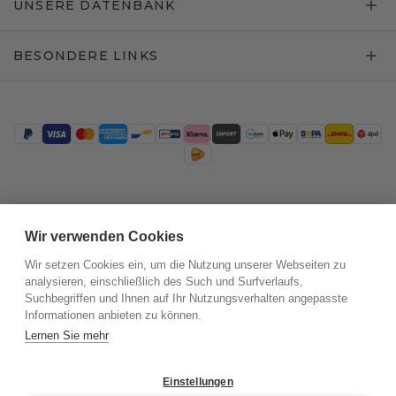
UNSERE DATENBANK
BESONDERE LINKS
Trustpilot
Wir verwenden Cookies
Wir setzen Cookies ein, um die Nutzung unserer Webseiten zu
analysieren, einschließlich des Such und Surfverlaufs,
Suchbegriffen und Ihnen auf Ihr Nutzungsverhalten angepasste
Informationen anbieten zu können.
Lernen Sie mehr
Einstellungen
©
2026
.
DiamondsByMe