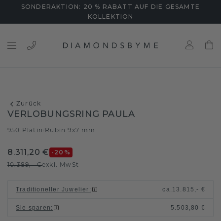
SONDERAKTION: 20 % RABATT AUF DIE GESAMTE
KOLLEKTION
Zurück
VERLOBUNGSRING PAULA
950 Platin
Rubin 9x7 mm
/
8.311,20 €
-20
%
10.389,- €
exkl. MwSt
Traditioneller Juwelier
:
ca.
13.815,- €
Sie sparen
:
5.503,80 €