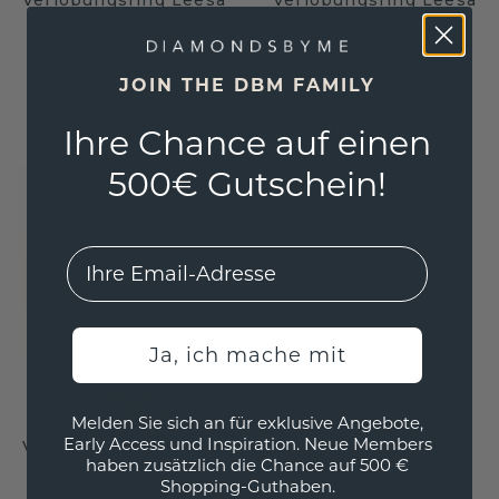
Verlobungsring Leesa
Verlobungsring Leesa
1
2
Gold
/
Saphir
Gold
/
Saphir
JOIN THE DBM FAMILY
1.460,- €
1.484,- €
1.825,- €
1.855,- €
Ihre Chance auf einen
Exkl. MwSt. & Zölle
Exkl. MwSt. & Zölle
500€ Gutschein!
EMail
Ja, ich mache mit
Melden Sie sich an für exklusive Angebote,
Early Access und Inspiration. Neue Members
Verlobungsring Leesa
haben zusätzlich die Chance auf 500 €
1 express
Shopping-Guthaben.