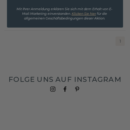
Gold
/
Saphir
Mit Ihrer Anmeldung erklären Sie sich mit dem Erhalt von E-
Mail-Marketing einverstanden.
Klicken Sie hier
für die
1.460,- €
1.825,- €
allgemeinen Geschäftsbedingungen dieser Aktion.
Exkl. MwSt. & Zölle
1
FOLGE UNS AUF INSTAGRAM