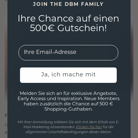
JOIN THE DBM FAMILY
Ihre Chance auf einen
500€ Gutschein!
EMail
Ja, ich mache mit
Melden Sie sich an für exklusive Angebote,
Early Access und Inspiration. Neue Members
haben zusätzlich die Chance auf 500 €
Shopping-Guthaben.
FÜR VERBINDUNGEN GESCHAFFEN
Mit Ihrer Anmeldung erklären Sie sich mit dem Erhalt von E-
Unsere Designphilosophie ist auf Verbindung
Mail-Marketing einverstanden.
Klicken Sie hier
für die
ausgelegt, wobei jedes Stück so gestaltet ist, dass
allgemeinen Geschäftsbedingungen dieser Aktion.