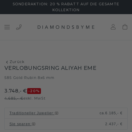
SONDERAKTION: 20 % RABATT AUF DIE GESAMTE
KOLLEKTION
Zurück
VERLOBUNGSRING ALIYAH EME
585 Gold
Rubin 8x6 mm
/
3.748,- €
-20
%
4.685,- €
exkl. MwSt
Traditioneller Juwelier
:
ca.
6.185,- €
Sie sparen
:
2.437,- €