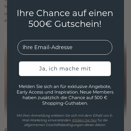
Nachhaltigkeit mit beispielloser Handwerkskunst
Ihre Chance auf einen
und stellen so sicher, dass Ihr Schmuck ebenso
ethisch wie exquisit ist.
500€ Gutschein!
EMail
Ja, ich mache mit
Melden Sie sich an für exklusive Angebote,
Early Access und Inspiration. Neue Members
haben zusätzlich die Chance auf 500 €
Shopping-Guthaben.
Mit Ihrer Anmeldung erklären Sie sich mit dem Erhalt von E-
Mail-Marketing einverstanden.
Klicken Sie hier
für die
allgemeinen Geschäftsbedingungen dieser Aktion.
FÜR VERBINDUNGEN GESCHAFFEN