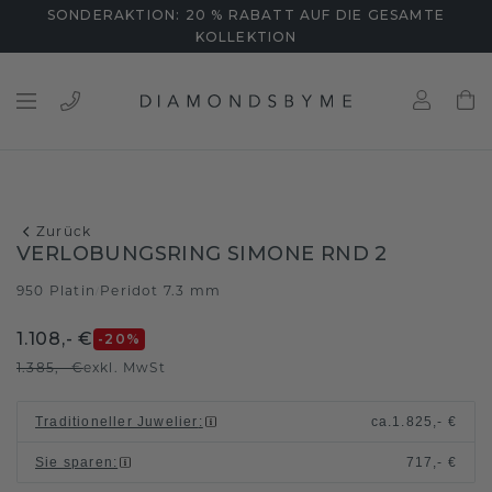
SONDERAKTION: 20 % RABATT AUF DIE GESAMTE
KOLLEKTION
Zurück
VERLOBUNGSRING SIMONE RND 2
950 Platin
Peridot 7.3 mm
/
1.108,- €
-20
%
1.385,- €
exkl. MwSt
Traditioneller Juwelier
:
ca.
1.825,- €
Sie sparen
:
717,- €