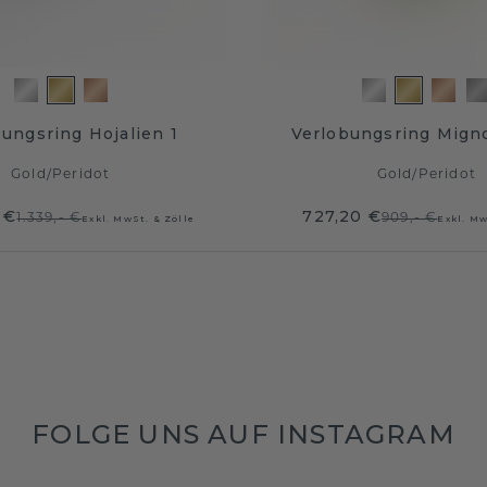
ungsring Hojalien 1
Verlobungsring Mign
Gold
/
Peridot
Gold
/
Peridot
 €
727,20 €
1.339,- €
909,- €
Exkl. MwSt. & Zölle
Exkl. Mw
FOLGE UNS AUF INSTAGRAM