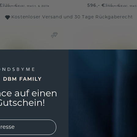
€
596,- €
725,- €
745,- €
Exkl. MwSt. & Zölle
Exkl. MwS
Kostenloser Versand und 30 Tage Rückgaberecht
E DBM FAMILY
ce auf einen
utschein!