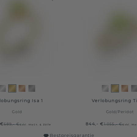
lobungsring Isa 1
Verlobungsring Ti
Gold
Gold
/
Peridot
 €
844,- €
689,- €
1.055,- €
Exkl. MwSt. & Zölle
Exkl. Mw
Bestpreisgarantie