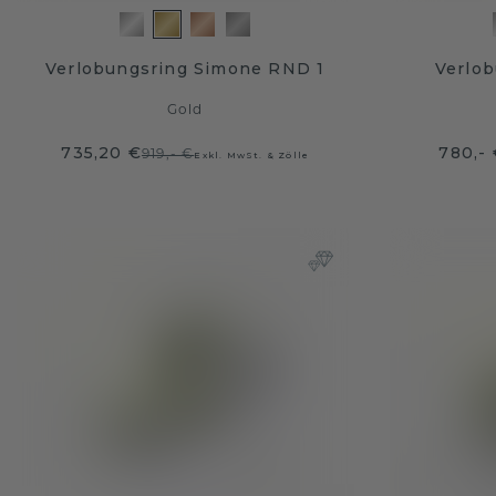
Verlobungsring Simone RND 1
Verlo
Gold
735,20 €
780,-
919,- €
Exkl. MwSt. & Zölle