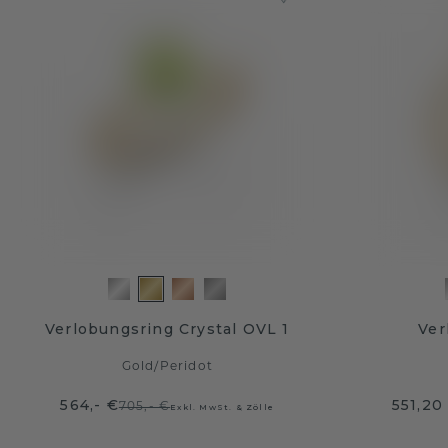
Verlobungsring Crystal OVL 1
Ver
Gold
/
Peridot
564,- €
551,20
705,- €
Exkl. MwSt. & Zölle