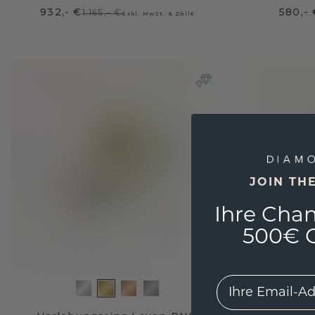
932,- €
580,- 
1.165,- €
Exkl. MwSt. & Zölle
JOIN TH
Ihre Chan
500€ G
EMail