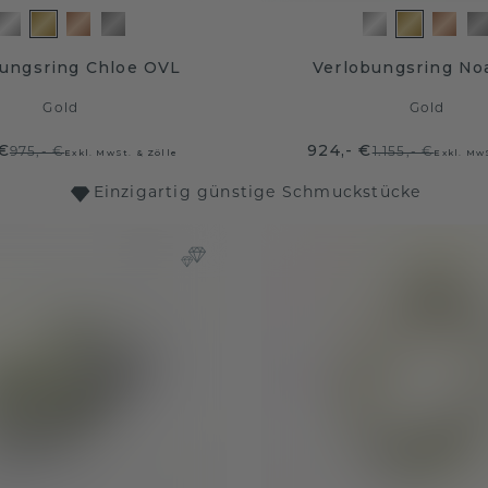
bungsring Chloe OVL
Verlobungsring N
Gold
Gold
 €
924,- €
975,- €
1.155,- €
Exkl. MwSt. & Zölle
Exkl. MwS
Einzigartig günstige Schmuckstücke