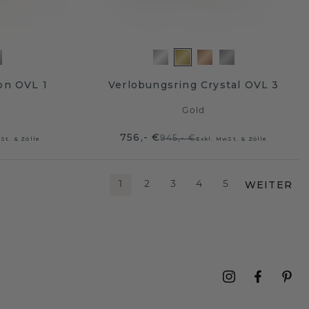
on OVL 1
Verlobungsring Crystal OVL 3
Gold
756,- €
945,- €
St. & Zölle
Exkl. MwSt. & Zölle
WEITER
1
2
3
4
5