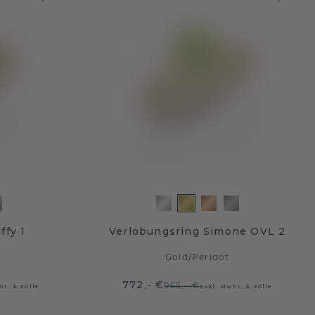
ffy 1
Verlobungsring Simone OVL 2
Gold
/
Peridot
772,- €
965,- €
St. & Zölle
Exkl. MwSt. & Zölle