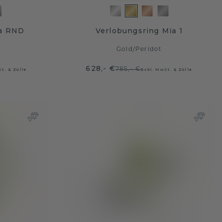
oa RND
Verlobungsring Mia 1
Gold
/
Peridot
628,- €
785,- €
t. & Zölle
Exkl. MwSt. & Zölle