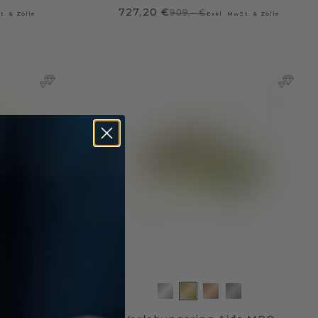
727,20 €
909,- €
t. & Zölle
Exkl. MwSt. & Zölle