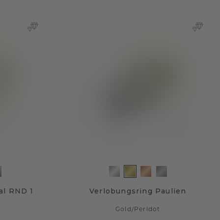
al RND 1
Verlobungsring Paulien
Gold
/
Peridot