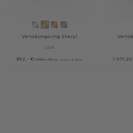
Verlobungsring Sheryl
Verlob
Gold
852,- €
1.071,20
1.065,- €
Exkl. MwSt. & Zölle