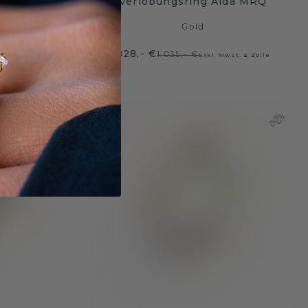
ler EME
Verlobungsring Aida MRQ
Gold
828,- €
1.035,- €
t. & Zölle
Exkl. MwSt. & Zölle
esign