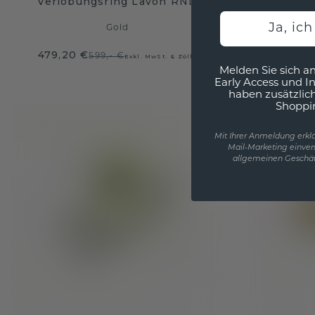
Verlobungsring Lavon RND
Verlobu
Ja, ic
Gold
479,20 €
767,20
599,- €
Exkl. MwSt. & Zölle
Melden Sie sich an
Ü
Early Access und I
haben zusätzlic
Shoppi
Mit Ihrer Anmeldung erklä
Mail-Marketing einver
allgemeinen Geschäf