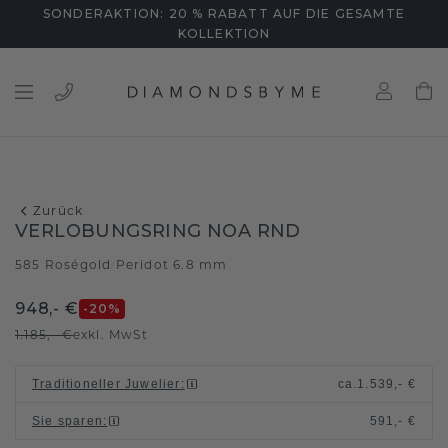
SONDERAKTION: 20 % RABATT AUF DIE GESAMTE
KOLLEKTION
Zurück
VERLOBUNGSRING NOA RND
585 Roségold
Peridot 6.8 mm
/
948,- €
-20
%
1.185,- €
exkl. MwSt
Traditioneller Juwelier
:
ca.
1.539,- €
Sie sparen
:
591,- €