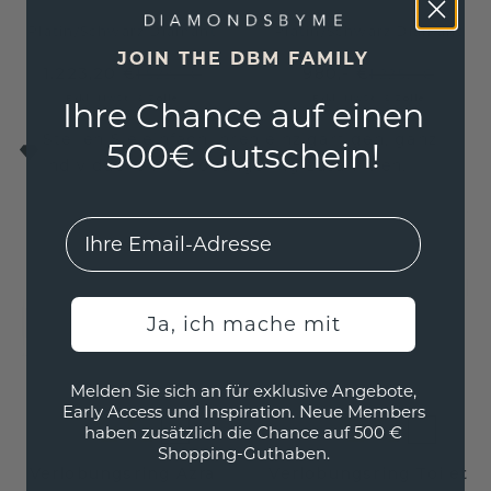
Platin
/
Schwarz Diamant
Platin
/
Schwarz Diamant
JOIN THE DBM FAMILY
1.223,20 €
980,- €
1.529,- €
1.225,- €
Exkl. MwSt. & Zölle
Exkl. MwSt. & Zölle
Ihre Chance auf einen
Stellen Sie einfach Ihren einzigartigen, ganz
500€ Gutschein!
individuellen Verlobungsring zusammen.
EMail
Ja, ich mache mit
Melden Sie sich an für exklusive Angebote,
Early Access und Inspiration. Neue Members
haben zusätzlich die Chance auf 500 €
Shopping-Guthaben.
Verlobungsring Azra
Verlobungsring Toi et