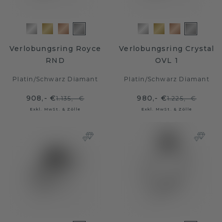
Verlobungsring Royce
Verlobungsring Crystal
RND
OVL 1
Platin
/
Schwarz Diamant
Platin
/
Schwarz Diamant
908,- €
980,- €
1.135,- €
1.225,- €
Exkl. MwSt. & Zölle
Exkl. MwSt. & Zölle