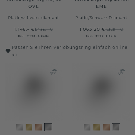
OVL
EME
Platin
/
schwarz diamant
Platin
/
Schwarz Diamant
1.148,- €
1.063,20 €
1.435,- €
1.329,- €
Exkl. MwSt. & Zölle
Exkl. MwSt. & Zölle
Passen Sie Ihren Verlobungsring einfach online
an.