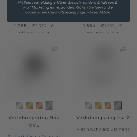
OVL
Moi PER-PER
Mit Ihrer Anmeldung erklären Sie sich mit dem Erhalt von E-
Mail-Marketing einverstanden.
Klicken Sie hier
für die
allgemeinen Geschäftsbedingungen dieser Aktion.
Platin
/
Schwarz Diamant
Platin
/
Schwarz Diamant
1.068,- €
1.564,- €
1.335,- €
1.955,- €
Exkl. MwSt. & Zölle
Exkl. MwSt. & Zölle
Verlobungsring Noa
Verlobungsring Isa 2
OVL
Platin
/
Schwarz Diamant
Platin
/
Schwarz Diamant