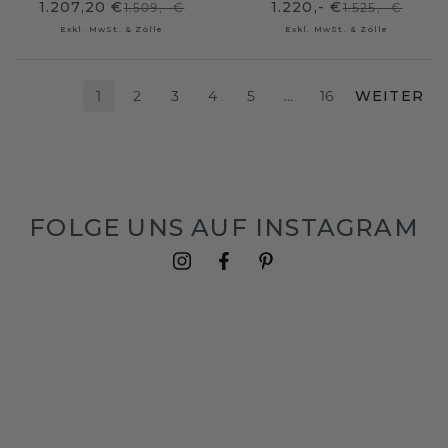
1.207,20 €
1.220,- €
1.509,- €
1.525,- €
Exkl. MwSt. & Zölle
Exkl. MwSt. & Zölle
1
2
3
4
5
…
16
WEITER
FOLGE UNS AUF INSTAGRAM