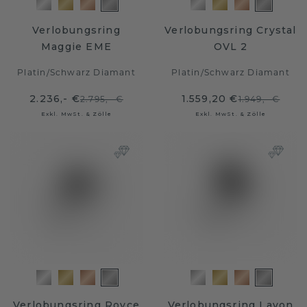
Verlobungsring
Verlobungsring Crystal
Maggie EME
OVL 2
Platin
/
Schwarz Diamant
Platin
/
Schwarz Diamant
2.236,- €
1.559,20 €
2.795,- €
1.949,- €
Exkl. MwSt. & Zölle
Exkl. MwSt. & Zölle
Verlobungsring Royce
Verlobungsring Lavon