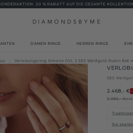
SONDERAKTION: 20 % RABATT AUF DIE GESAMTE KOLLEKTIO
MANTEN
DAMEN RINGE
HERREN RINGE
EHE
Verlobungsring Simone OVL 2 585 Weißgold Rubin 8x6
bin
/
VERLOBU
585 Weißgo
2.468,- €
3.085,- €
exk
Traditione
Sie spare