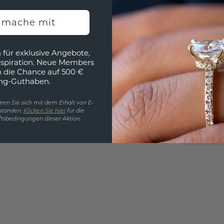
h mache mit
EINZIG
 für exklusive Angebote,
nspiration. Neue Members
3D MU
h die Chance auf 500 €
ng-Guthaben.
Wollen
würde 
ren Sie sich mit dem Erhalt von E-
standen.
Klicken Sie hier
für die
tsbedingungen dieser Aktion.