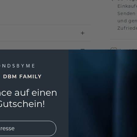
Einkauf
Senden 
und gen
Zufriede
Ihre Vi
Das per
um jede
und gar
E DBM FAMILY
andersw
ce auf einen
utschein!
Unser 
Wir ste
Schmuck
Garanti
keine 