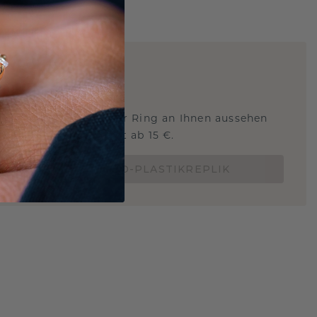
ARTIG
!
STERSCHMUCK
 Sie wissen, wie dieser Ring an Ihnen aussehen
und ob er passt? Jetzt ab 15 €.
BESTELLE EINE 3D-PLASTIKREPLIK