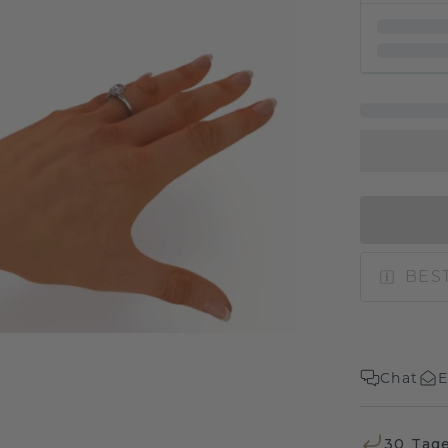
BEST
Chat
E
30 Tag