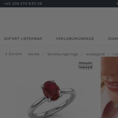
+49 206 570 833 08
SOFORT LIEFERBAR
VERLOBUNGSRINGE
DIA
Zurück
Home
/
Verlobungsringe
/
weissgold
/
ru