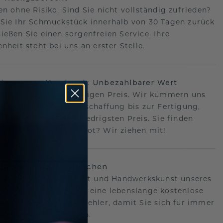
en ohne Risiko. Sind Sie nicht vollständig zufrieden?
Sie Ihr Schmuckstück innerhalb von 30 Tagen zurück
ießen Sie einen sorgenfreien Service. Ihre
nheit steht bei uns an erster Stelle.
sion, unser Handwerk: Unbezahlbarer Wert
fekte Stück zum richtigen Preis. Wir kümmern uns
n Schritt, von der Beschaffung bis zur Fertigung,
antieren Ihnen den niedrigsten Preis. Sie finden
o ein besseres Angebot? Wir ziehen mit!
lebenslanges Versprechen
hen hinter der Qualität und Handwerkskunst unseres
s.Deshalb bieten wir eine lebenslange kostenlose
e gegen Herstellungsfehler, damit Sie sich für immer
Sorgen machen müssen.