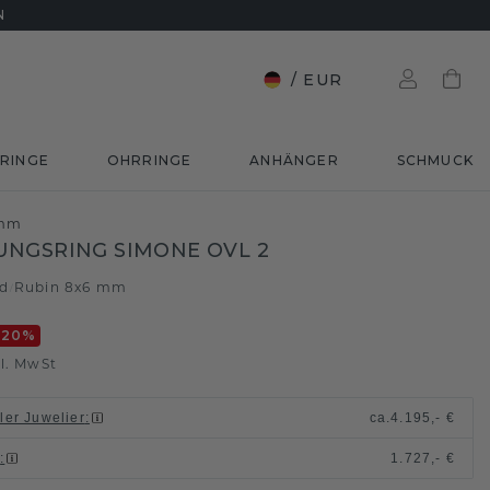
N
/
EUR
RINGE
OHRRINGE
ANHÄNGER
SCHMUCK
 mm
NGSRING SIMONE OVL 2
ld
Rubin 8x6 mm
/
-20
%
l. MwSt
ller Juwelier
:
ca.
4.195,- €
n
:
1.727,- €