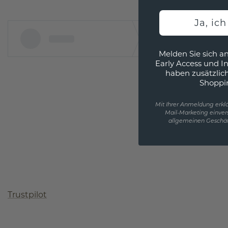
Ja, ic
Melden Sie sich an
Early Access und I
haben zusätzlic
Shoppi
Mit Ihrer Anmeldung erklä
Mail-Marketing einver
allgemeinen Geschäf
Trustpilot