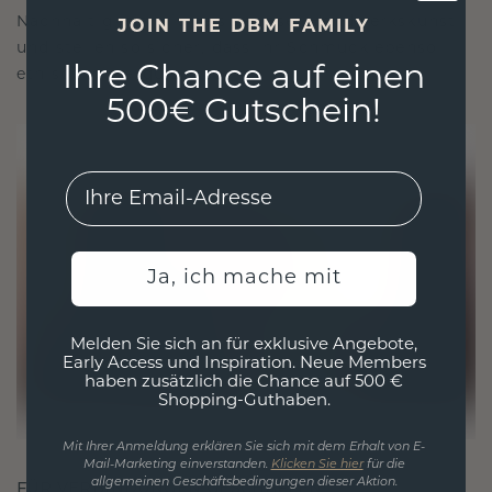
Nachhaltigkeit mit beispielloser Handwerkskunst
JOIN THE DBM FAMILY
und stellen so sicher, dass Ihr Schmuck ebenso
Ihre Chance auf einen
ethisch wie exquisit ist.
500€ Gutschein!
EMail
Ja, ich mache mit
Melden Sie sich an für exklusive Angebote,
Early Access und Inspiration. Neue Members
haben zusätzlich die Chance auf 500 €
Shopping-Guthaben.
Mit Ihrer Anmeldung erklären Sie sich mit dem Erhalt von E-
Mail-Marketing einverstanden.
Klicken Sie hier
für die
allgemeinen Geschäftsbedingungen dieser Aktion.
FÜR VERBINDUNGEN GESCHAFFEN