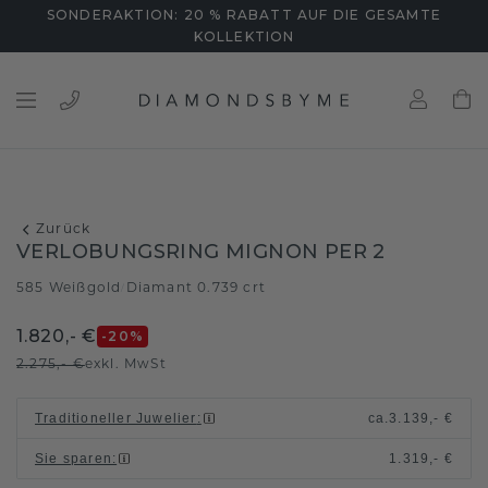
SONDERAKTION: 20 % RABATT AUF DIE GESAMTE
KOLLEKTION
Zurück
VERLOBUNGSRING MIGNON PER 2
585 Weißgold
Diamant 0.739 crt
/
1.820,- €
-20
%
2.275,- €
exkl. MwSt
Traditioneller Juwelier
:
ca.
3.139,- €
Sie sparen
:
1.319,- €